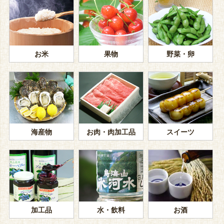
お米
果物
野菜・卵
海産物
お肉・肉加工品
スイーツ
加工品
水・飲料
お酒