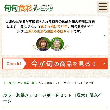
山形の生産者が季節感あふれる自慢の逸品を旬の時期に直送
します！
みなさんから
愛され続けて25年
。旬旬食彩ダイニ
ングは
頑張る山形の生産者応援サイト
です。
トップページ
>
商品一覧
>
カラー刺繍メッセージボードセット［送大］
カラー刺繍メッセージボードセット［送大］購入ペ
ージ