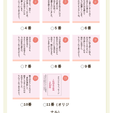
４番
５番
６番
７番
８番
９番
10番
11番（オリジ
ナル）