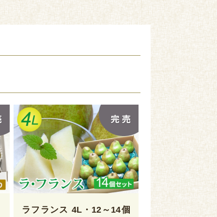
９
ラフランス 4L・12～14個