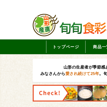
トップページ
商品一
山形の生産者が季節感
みなさんから
愛され続けて25年
。