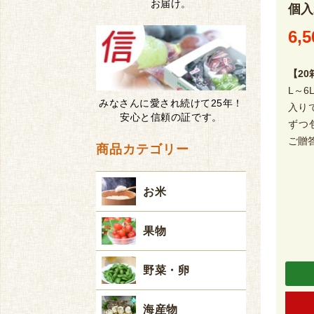
お届け。
個入
6,5
【2
L～
みなさんに愛され続けて25年！
入り
安心と信頼の証です。
ずつ
ご贈
商品カテゴリー
お米
果物
野菜・卵
海産物