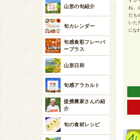
すか
山形の旬紹介
ね。
だも
いた
旬カレンダー
にな
旬感食彩フレーバ
ープラス
山形日和
旬感アラカルト
提携農家さんの紹
介
旬の食材レシピ