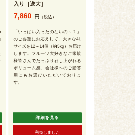
入り［送大］
7,860
円
（税込）
の
「いっぱい入ったのないの～？」
山
のご要望にお応えして、大きな4L
も
サイズを12～14個（約5kg）お届け
た
します。フルーツ大好きなご家族
な
様皆さんでたっぷり召し上がれる
ボリューム感。会社様へのご贈答
用にもお選びいただいておりま
す。
詳細を見る
完売しました