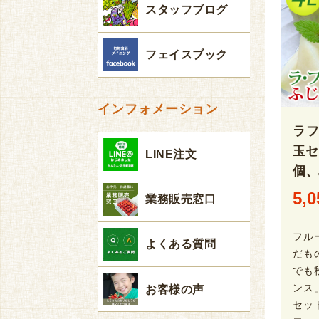
スタッフブログ
フェイスブック
インフォメーション
ラ
玉セ
LINE注文
個、
5,0
業務販売窓口
フル
よくある質問
だも
でも
ンス
お客様の声
セッ