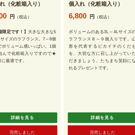
れ（化粧箱入り）
個入れ（化粧箱入り）
00
6,800
円
円
（税込）
（税込）
0箱限定です！】
大きな大きな5
ボリュームのある3L～4Lサイズ
6Lサイズのラフランス。7～8個
ラフランス８～９個入りです。
でボリューム感いっぱい。1個
形を代表するピカイチのくだ
包んで化粧箱入りですので★
を、大切な方に召し上がってい
答に最適です。
だきましょう。たちまち笑顔に
れるプレゼントです。
詳細を見る
詳細を見る
完売しました
完売しました