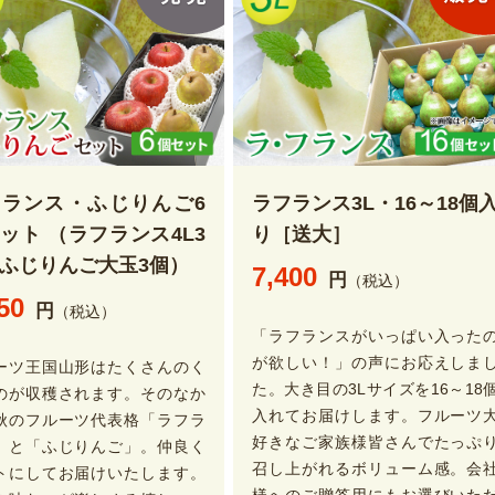
フランス・ふじりんご6
ラフランス3L・16～18個
ット （ラフランス4L3
り［送大］
ふじりんご大玉3個）
7,400
円
（税込）
50
円
（税込）
「ラフランスがいっぱい入った
が欲しい！」の声にお応えしま
ーツ王国山形はたくさんのく
た。大き目の3Lサイズを16～18
のが収穫されます。そのなか
入れてお届けします。フルーツ
秋のフルーツ代表格「ラフラ
好きなご家族様皆さんでたっぷ
」と「ふじりんご」。仲良く
召し上がれるボリューム感。会
トにしてお届けいたします。
様へのご贈答用にもお選びいた