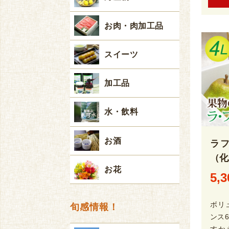
お肉・肉加工品
スイーツ
加工品
水・飲料
お酒
ラ
（化
お花
5,3
ボリ
旬感情報！
ンス