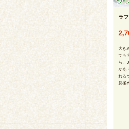
ラフ
2,7
大き
でも
ら、
があ
れる
見極