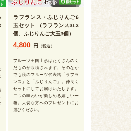
6
ラフランス・ふじりんご6
8
玉セット （ラフランス3L3
）
個、ふじりんご大玉3個）
4,800
円
（税込）
フルーツ王国山形はたくさんのく
だものが収穫されます。そのなか
絶
でも秋のフルーツ代表格「ラフラ
秋
ンス」と「ふじりんご」。仲良く
ッ
セットにしてお届けいたします。
族
二つの味わいが楽しめる嬉しい一
る
箱。大切な方へのプレゼントにお
答
選びください。
ま