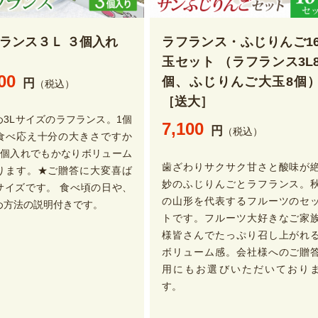
ランス３Ｌ ３個入れ
ラフランス・ふじりんご1
玉セット （ラフランス3L
00
個、ふじりんご大玉8個
円
（税込）
［送大］
め3Lサイズのラフランス。1個
7,100
円
（税込）
食べ応え十分の大きさですか
3個入れでもかなりボリューム
歯ざわりサクサク甘さと酸味が
ります。★ご贈答に大変喜ば
妙のふじりんごとラフランス。
サイズです。 食べ頃の日や、
の山形を代表するフルーツのセ
め方法の説明付きです。
トです。フルーツ大好きなご家
様皆さんでたっぷり召し上がれ
ボリューム感。会社様へのご贈
用にもお選びいただいており
す。