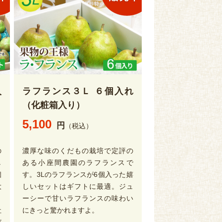
入
ラフランス３Ｌ ６個入れ
（化粧箱入り）
5,100
円
（税込）
の
濃厚な味のくだもの栽培で定評の
し
ある小座間農園のラフランスで
個
す。3Lのラフランスが6個入った嬉
大
しいセットはギフトに最適。ジュ
り
ーシーで甘いラフランスの味わい
社
にきっと驚かれますよ。
だ