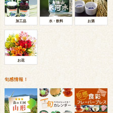
加工品
水・飲料
お酒
お花
旬感情報！