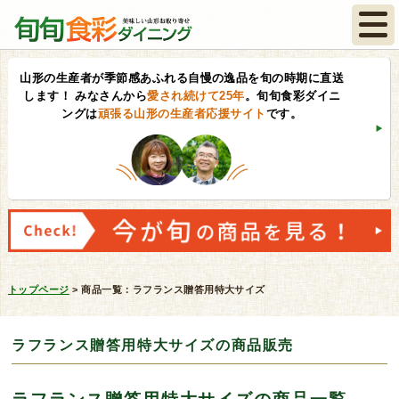
山形の生産者が季節感あふれる自慢の逸品を旬の時期に直送
します！
みなさんから
愛され続けて25年
。旬旬食彩ダイニ
ングは
頑張る山形の生産者応援サイト
です。
トップページ
>
商品一覧：ラフランス贈答用特大サイズ
ラフランス贈答用特大サイズの商品販売