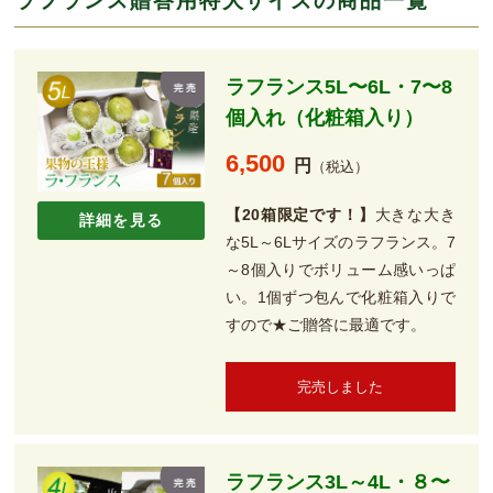
ラフランス贈答用特大サイズの商品一覧
ラフランス5L〜6L・7〜8
個入れ（化粧箱入り）
6,500
円
（税込）
【20箱限定です！】
大きな大き
詳細を見る
な5L～6Lサイズのラフランス。7
～8個入りでボリューム感いっぱ
い。1個ずつ包んで化粧箱入りで
すので★ご贈答に最適です。
完売しました
ラフランス3L～4L・８〜