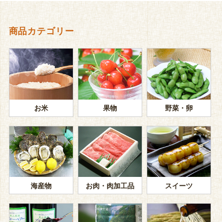
商品カテゴリー
お米
果物
野菜・卵
海産物
お肉・肉加工品
スイーツ