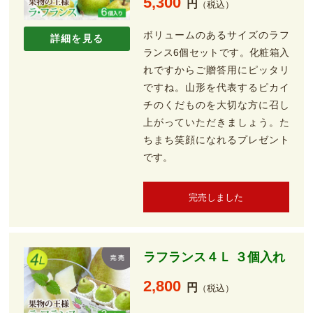
5,300
円
（税込）
ボリュームのあるサイズのラフ
詳細を見る
ランス6個セットです。化粧箱入
れですからご贈答用にピッタリ
ですね。山形を代表するピカイ
チのくだものを大切な方に召し
上がっていただきましょう。た
ちまち笑顔になれるプレゼント
です。
完売しました
ラフランス４Ｌ ３個入れ
2,800
円
（税込）