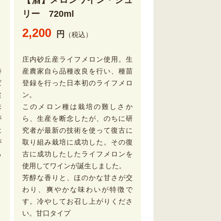
ー
【酒】メロンワイン・ジュ
リー 720ml
2,200
円
（税込）
・
庄内砂丘産ライフメロン使用。生
時
産農家自ら品種改良を行い、種苗
ぱ
登録を行った日本初のライフメロ
柔
ン。
味
このメロン種は栽培の難しさか
が
ら、生産を断念したが、のちに研
は
究者が最新の技術を使って復古に
が
取り組み栽培に成功した。その復
る
古に成功したしたライフメロンを
使用してワインが誕生しました。
芳醇な香りと、ほのかな甘さが交
わり、爽やかな味わいが特徴で
す。冷やしてお召し上がりくださ
い。甘口タイプ