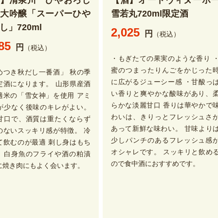
酒】清泉川 ひやおろし
【酒】オードヴィヌーボ
米大吟醸「スーパーひや
雪若丸720ml限定酒
し」720ml
2,025
円
（税込）
85
円
（税込）
・もぎたての果実のような香り 
蜜のつまったりんごをかじった
めつき秋だし一番酒」 秋の季
に広がるジューシー感 ・甘酸っ
定酒になります。 山形県産酒
い香りと爽やかな酸味があり、
適米の「雪女神」を使用 アミ
らかな淡麗甘口 香りは華やかで
が少なく後味のキレがよい。
わいは、きりっとフレッシュさ
甘口で、酒質は重たくならず
あって新鮮な味わい。 甘味より
のないスッキリ感が特徴。 冷
少しパンチのあるフレッシュ感
て飲むのが最適 刺し身はもち
オシャレです。 スッキリと飲め
、白身魚のフライや酒の粕漬
ので食中酒におすすめです。
に焼き肉にもよく会います。