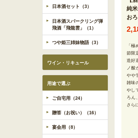
【
日本酒セット（3）
純
おろ
日本酒スパークリング弾
2,1
飛酒「飛龍雲」（1）
つや姫三姉妹物語（3）
「極
節限
造好
ワイン・リキュール
ノ酸
やや
雑味
用途で選ぶ
やし
ろん
ご自宅用（24）
さら
贈答（お祝い）（16）
宴会用（8）