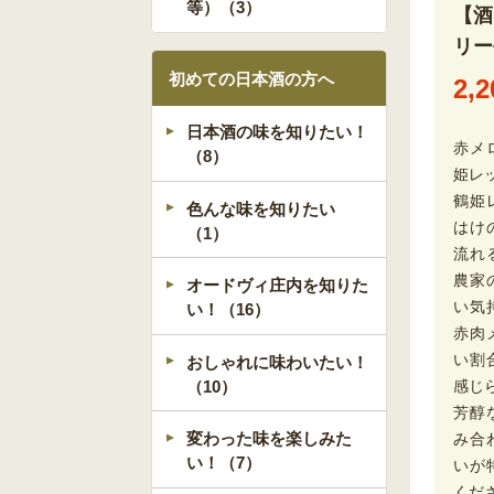
等）（3）
【
リー
初めての日本酒の方へ
2,2
日本酒の味を知りたい！
赤メ
（8）
姫レ
鶴姫
色んな味を知りたい
はけ
（1）
流れ
農家
オードヴィ庄内を知りた
い気
い！（16）
赤肉
い割
おしゃれに味わいたい！
感じ
（10）
芳醇
変わった味を楽しみた
み合
い！（7）
いが
くだ