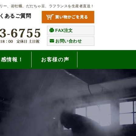
リー、岩牡蠣、だだちゃ豆、ラフランスを生産者直送！
くあるご質問
FAX注文
お問い合わせ
旬感情報！
お客様の声