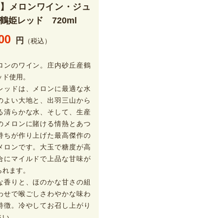
酒】メロンワイン・ジュ
鶴姫レッド 720ml
00
円
（税込）
ロンのワイン。庄内砂丘産鶴
ッド使用。
レッドは、メロンに最適な水
のよい大地と、出羽三山から
る清らかな水、そして、生産
のメロンに賭ける情熱とあつ
持ちが作り上げた最高傑作の
メロンです。大玉で糖度が高
合にマイルドで上品な甘味が
られます。
な香りと、ほのかな甘さの組
わせで喉ごしさわやかな味わ
特徴。冷やしてお召し上がり
さい。