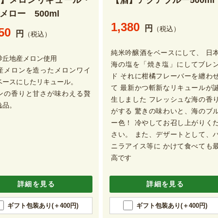
酒】メロンリキュール・
【酒】アクアブルー500ml
メロー 500ml
1,380
円
（税込）
50
円
（税込）
純米吟醸酒をベースにして、 日
砂丘地産メロン使用
海の塩を「焼き塩」にしてブレ
産メロンを造ったメロンワイ
ド それに柑橘フレーバーを纏わ
ベースにしたリキュール。
て 最新かつ斬新なリキュールが
ンの香りと甘さが味わえる贅
生しました フレッシュな海の香
逸品。
がする 驚きの味わいと、海のブ
ー色！ 冷やしてお召し上がりく
さい。 また、デザートとして、
ニラアイス等に かけて食べても
高です
詳細を見る
詳細を見る
ギフト包装あり(＋400円)
ギフト包装あり(＋400円)