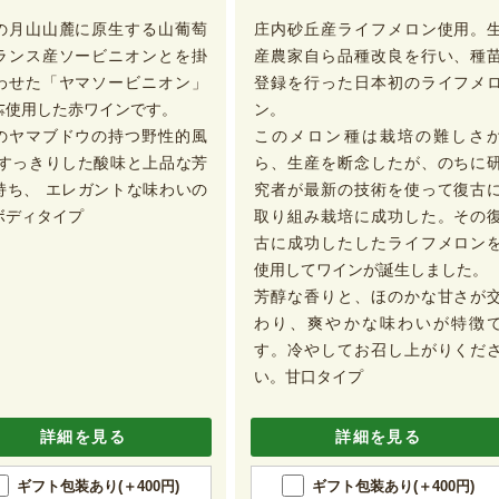
の月山山麓に原生する山葡萄
庄内砂丘産ライフメロン使用。
ランス産ソービニオンとを掛
産農家自ら品種改良を行い、種
わせた「ヤマソービニオン」
登録を行った日本初のライフメ
㌫使用した赤ワインです。
ン。
のヤマブドウの持つ野性的風
このメロン種は栽培の難しさ
 すっきりした酸味と上品な芳
ら、生産を断念したが、のちに
持ち、 エレガントな味わいの
究者が最新の技術を使って復古
ボディタイプ
取り組み栽培に成功した。その
古に成功したしたライフメロン
使用してワインが誕生しました。
芳醇な香りと、ほのかな甘さが
わり、爽やかな味わいが特徴
す。冷やしてお召し上がりくだ
い。甘口タイプ
詳細を見る
詳細を見る
ギフト包装あり(＋400円)
ギフト包装あり(＋400円)