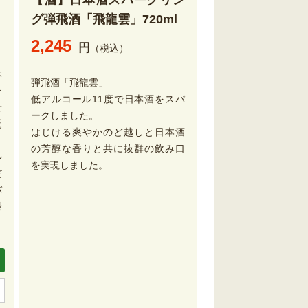
【酒】日本酒スパークリン
グ弾飛酒「飛龍雲」720ml
2,245
円
（税込）
本
弾飛酒「飛龍雲」
ン
低アルコール11度で日本酒をスパ
せ
ークしました。
誕
はじける爽やかのど越しと日本酒
り
の芳醇な香りと共に抜群の飲み口
ル
を実現しました。
だ
バ
最