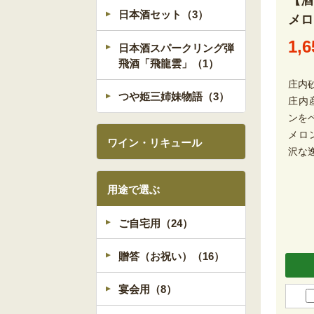
【
日本酒セット（3）
メロ
1,6
日本酒スパークリング弾
飛酒「飛龍雲」（1）
庄内
つや姫三姉妹物語（3）
庄内
ンを
メロ
ワイン・リキュール
沢な
用途で選ぶ
ご自宅用（24）
贈答（お祝い）（16）
宴会用（8）