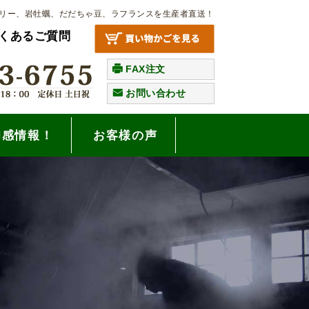
リー、岩牡蠣、だだちゃ豆、ラフランスを生産者直送！
くあるご質問
FAX注文
お問い合わせ
旬感情報！
お客様の声