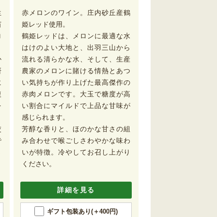
生
赤メロンのワイン。庄内砂丘産鶴
苗
姫レッド使用。
ロ
鶴姫レッドは、メロンに最適な水
はけのよい大地と、出羽三山から
か
流れる清らかな水、そして、生産
研
農家のメロンに賭ける情熱とあつ
に
い気持ちが作り上げた最高傑作の
復
赤肉メロンです。大玉で糖度が高
を
い割合にマイルドで上品な甘味が
感じられます。
交
芳醇な香りと、ほのかな甘さの組
で
み合わせで喉ごしさわやかな味わ
さ
いが特徴。冷やしてお召し上がり
ください。
詳細を見る
ギフト包装あり(＋400円)