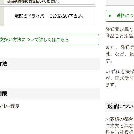
送料につ
発送元が異
商品ごと別途
支払い方法について詳しくはこちら
また、発送
凍」など、
す。
方法
いずれも決
が、正式受
ます。
期限
返品につい
で1年程度
お客様の都合
ご注文と異な
料を当社負担