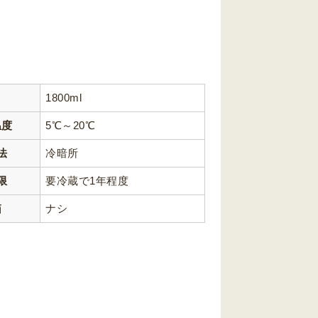
1800ml
温度
5℃～20℃
法
冷暗所
限
要冷蔵で1年程度
箱
ナシ