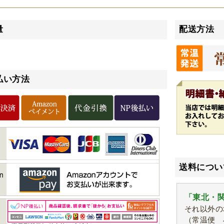
量
配送方法
払い方法
送料につい
「東北・関
それ以外の
（常温便 