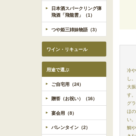
日本酒スパークリング弾
飛酒「飛龍雲」（1）
つや姫三姉妹物語（3）
ワイン・リキュール
用途で選ぶ
冷や
し
ご自宅用（24）
大
す
贈答（お祝い）（16）
グ
ほ
宴会用（8）
い
バレンタイン（2）
鯛
き