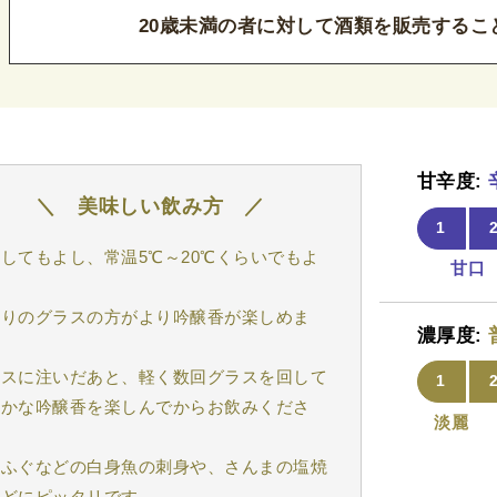
20歳未満の者に対して酒類を販売するこ
甘辛度:
美味しい飲み方
1
してもよし、常温5℃～20℃くらいでもよ
甘口
。
振りのグラスの方がより吟醸香が楽しめま
濃厚度:
。
ラスに注いだあと、軽く数回グラスを回して
1
のかな吟醸香を楽しんでからお飲みくださ
淡麗
。
やふぐなどの白身魚の刺身や、さんまの塩焼
などにピッタリです。