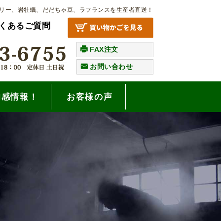
リー、岩牡蠣、だだちゃ豆、ラフランスを生産者直送！
くあるご質問
FAX注文
お問い合わせ
旬感情報！
お客様の声