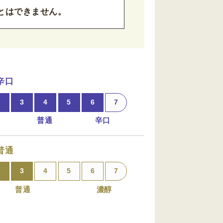
とはできません。
辛口
2
3
4
5
6
7
普通
辛口
普通
2
3
4
5
6
7
普通
濃醇