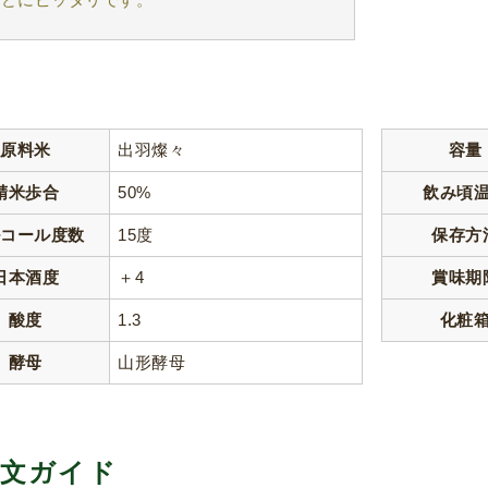
原料米
出羽燦々
容量
精米歩合
50%
飲み頃
ルコール度数
15度
保存方
日本酒度
＋4
賞味期
酸度
1.3
化粧
酵母
山形酵母
文ガイド