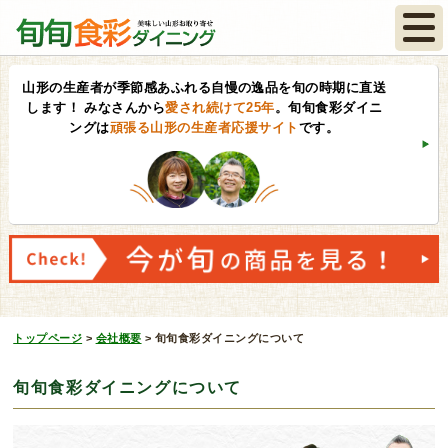
山形の生産者が季節感あふれる自慢の逸品を旬の時期に直送
します！
みなさんから
愛され続けて25年
。旬旬食彩ダイニ
ングは
頑張る山形の生産者応援サイト
です。
トップページ
>
会社概要
>
旬旬食彩ダイニングについて
旬旬食彩ダイニングについて