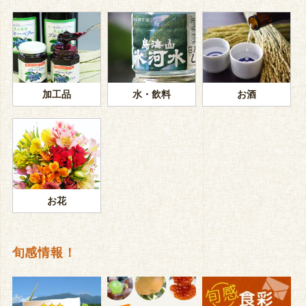
加工品
水・飲料
お酒
お花
旬感情報！