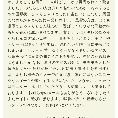
か、まさしくお団子！！の味がしっかり再現されてて驚き
ました。 みたらしの方はタレの粘性のためか、冷凍すると
やや固形状（しゃりしゃりとした口当たり）になり、周囲
のなめらかさとの対比を楽しめます。 黒蜜の方は、とても
濃厚でとろ～りとした味わい、香ばしく匂やかな黒糖の持
ち味が存分に生かされてます。 甘じょっぱくキレのあるみ
たらし＆コク深い黒蜜・・・量もちょうどよく、ギフトや
デザートにぴったりですね。 連れ合いと瞬く間に平らげて
しまいましたよ＾＾ 重くなくクセがなく爽やかなアイス、
煎茶をお伴に良質の和テイストを堪能し、満足のため息を
つきました★ なお、周りのアイス部分に、モチモチとした
噛み応えや舌触りが感じられる製法？成分？を使用すれ
ば、よりお団子のイメージに近づき、ほかにはないユニー
クなスイーツが誕生するのではないでしょうか。 このたび
はモニターに採用していただき、大変嬉しく、大感激して
おります。 お知らせのメールもありがとうございました！
またサイトに遊びに参ります。 猛暑の折、生産者ならびに
スタッフのみなさま、お体おいといください。