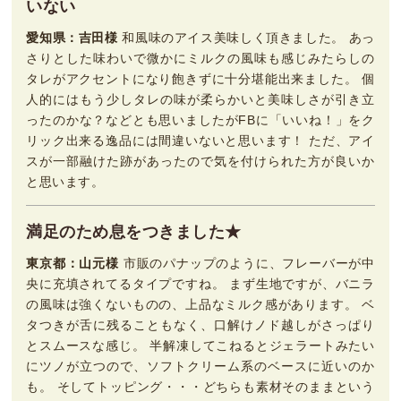
いない
愛知県：吉田様
和風味のアイス美味しく頂きました。 あっ
さりとした味わいで微かにミルクの風味も感じみたらしの
タレがアクセントになり飽きずに十分堪能出来ました。 個
人的にはもう少しタレの味が柔らかいと美味しさが引き立
ったのかな？などとも思いましたがFBに「いいね！」をク
リック出来る逸品には間違いないと思います！ ただ、アイ
スが一部融けた跡があったので気を付けられた方が良いか
と思います。
満足のため息をつきました★
東京都：山元様
市販のパナップのように、フレーバーが中
央に充填されてるタイプですね。 まず生地ですが、バニラ
の風味は強くないものの、上品なミルク感があります。 ベ
タつきが舌に残ることもなく、口解けノド越しがさっぱり
とスムースな感じ。 半解凍してこねるとジェラートみたい
にツノが立つので、ソフトクリーム系のベースに近いのか
も。 そしてトッピング・・・どちらも素材そのままという