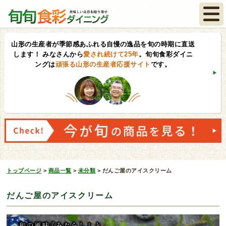
山形の生産者が季節感あふれる自慢の逸品を旬の時期に直送
します！
みなさんから
愛され続けて25年
。旬旬食彩ダイニ
ングは
頑張る山形の生産者応援サイト
です。
トップページ
>
商品一覧
>
未分類
>
だんご屋のアイスクリーム
だんご屋のアイスクリーム