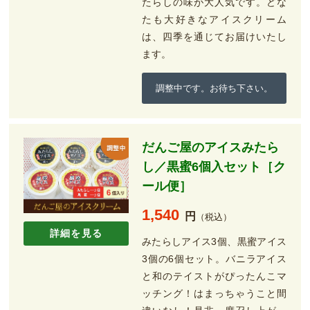
たらしの味が大人気です。どな
たも大好きなアイスクリーム
は、四季を通じてお届けいたし
ます。
調整中です。お待ち下さい。
だんご屋のアイスみたら
し／黒蜜6個入セット［ク
ール便］
1,540
円
（税込）
詳細を見る
みたらしアイス3個、黒蜜アイス
3個の6個セット。バニラアイス
と和のテイストがぴったんこマ
ッチング！はまっちゃうこと間