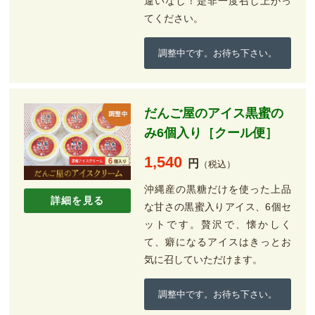
違いなし！是非一度召し上がっ
てください。
調整中です。お待ち下さい。
だんご屋のアイス黒蜜の
み6個入り［クール便］
1,540
円
（税込）
沖縄産の黒糖だけを使った上品
詳細を見る
な甘さの黒蜜入りアイス、6個セ
ットです。贅沢で、懐かしく
て、癖になるアイスはきっとお
気に召していただけます。
調整中です。お待ち下さい。