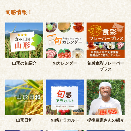
旬感情報！
山形の旬紹介
旬カレンダー
旬感食彩フレーバー
プラス
山形日和
旬感アラカルト
提携農家さんの紹介