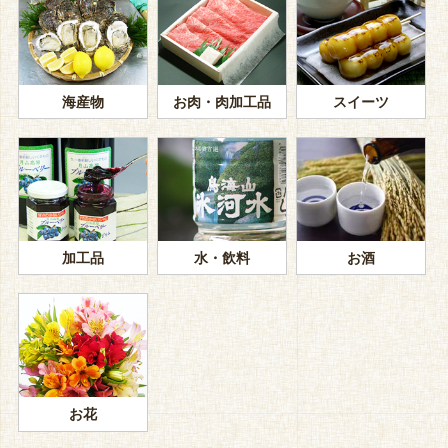
海産物
お肉・肉加工品
スイーツ
加工品
水・飲料
お酒
お花