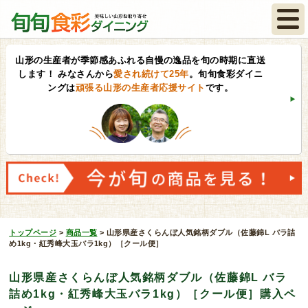
山形の生産者が季節感あふれる自慢の逸品を旬の時期に直送
します！
みなさんから
愛され続けて25年
。旬旬食彩ダイニ
ングは
頑張る山形の生産者応援サイト
です。
トップページ
>
商品一覧
>
山形県産さくらんぼ人気銘柄ダブル（佐藤錦L バラ詰
め1kg・紅秀峰大玉バラ1kg）［クール便］
山形県産さくらんぼ人気銘柄ダブル（佐藤錦L バラ
詰め1kg・紅秀峰大玉バラ1kg）［クール便］購入ペ