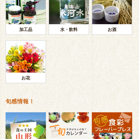
加工品
水・飲料
お酒
お花
旬感情報！