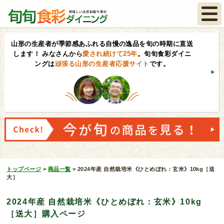
山形の生産者が季節感あふれる自慢の逸品を旬の時期に直送
します！
みなさんから
愛され続けて25年
。旬旬食彩ダイニ
ングは
頑張る山形の生産者応援サイト
です。
トップページ
>
商品一覧
>
2024年産 自然栽培米《ひとめぼれ：玄米》10kg［送
大］
2024年産 自然栽培米《ひとめぼれ：玄米》10kg
［送大］購入ページ