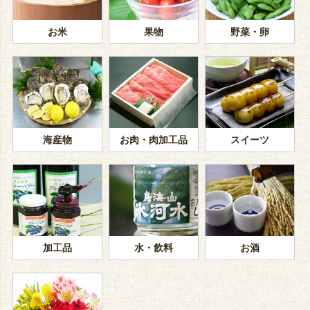
お米
果物
野菜・卵
海産物
お肉・肉加工品
スイーツ
加工品
水・飲料
お酒