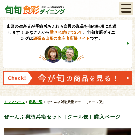
山形の生産者が季節感あふれる自慢の逸品を旬の時期に直送
します！
みなさんから
愛され続けて25年
。旬旬食彩ダイニ
ングは
頑張る山形の生産者応援サイト
です。
トップページ
>
商品一覧
>
ぜ〜んぶ與惣兵衛セット［クール便］
ぜ〜んぶ與惣兵衛セット［クール便］購入ページ