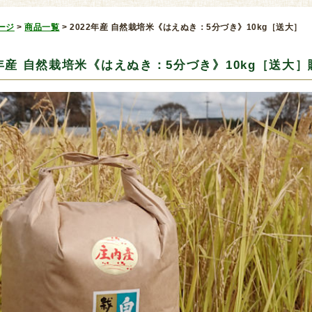
ージ
>
商品一覧
>
2022年産 自然栽培米《はえぬき：5分づき》10kg［送大］
2年産 自然栽培米《はえぬき：5分づき》10kg［送大