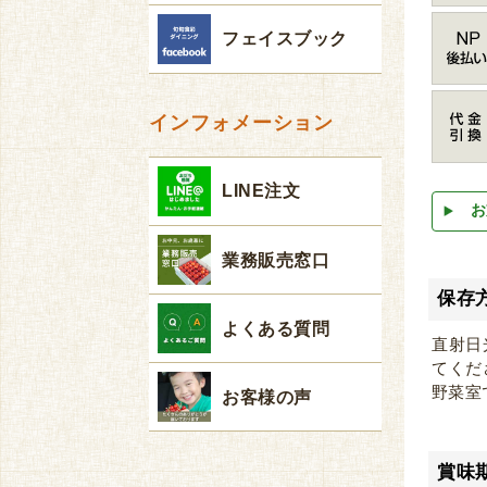
フェイスブック
インフォメーション
LINE注文
お
業務販売窓口
保存
よくある質問
直射日
てくだ
野菜室
お客様の声
賞味