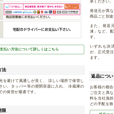
承ください。
発送元が異
商品ごと別途
また、発送
凍」など、
す。
いずれも決
支払い方法について詳しくはこちら
が、正式受
ます。
方法
返品につい
光を避けて風通しが良く、 涼しい場所で保管し
さい。タッパー等の密閉容器に入れ、 冷蔵庫の
お客様の都合
での保管が最適です。
ご注文と異な
料を当社負担
どの手配を致
期限