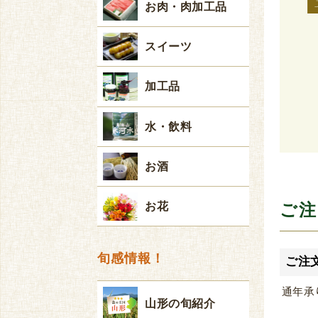
お肉・肉加工品
スイーツ
加工品
水・飲料
お酒
ご注
お花
旬感情報！
ご注
通年承
山形の旬紹介