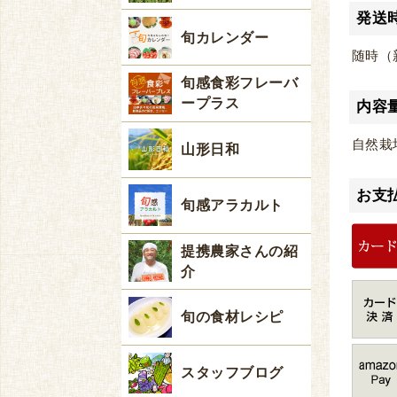
発送
旬カレンダー
随時（
旬感食彩フレーバ
ープラス
内容
自然栽
山形日和
お支
旬感アラカルト
提携農家さんの紹
介
旬の食材レシピ
スタッフブログ