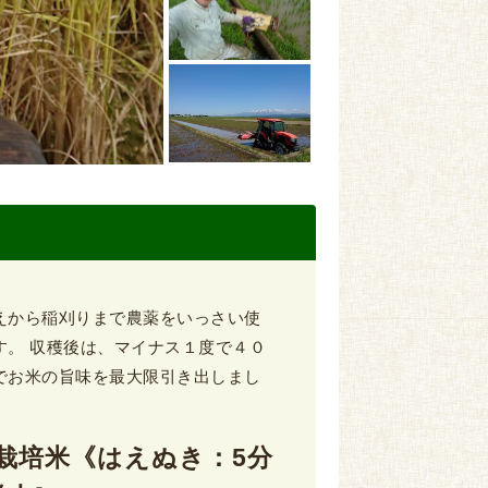
えから稲刈りまで農薬をいっさい使
す。 収穫後は、マイナス１度で４０
でお米の旨味を最大限引き出しまし
自然栽培米《はえぬき：5分