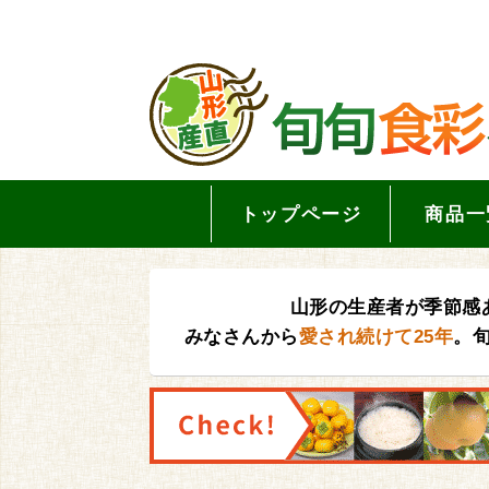
トップページ
商品一
山形の生産者が季節感
みなさんから
愛され続けて25年
。