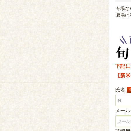
冬場な
夏場は
下記に
【新米
氏名
メー