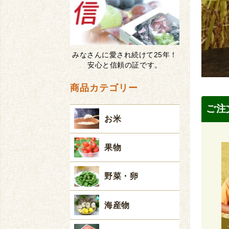
みなさんに愛され続けて25年！
安心と信頼の証です。
商品カテゴリー
ご注
お米
果物
野菜・卵
海産物