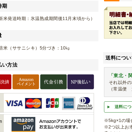
時期
新米発送時期：氷温熟成期間後11月末頃から）
量
培米（ササニシキ）5分づき：10㎏
送料につい
払い方法
「東北・関
それ以外の
（常温便 
送料につ
※5kg×1の
※2つ以上お