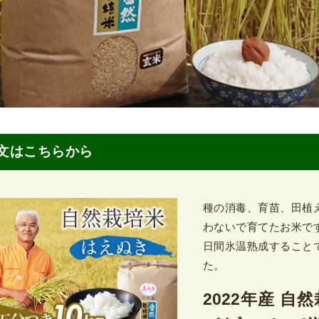
文はこちらから
種の消毒、育苗、田植
わないで育てたお米で
日間氷温熟成すること
た。
2022年産 