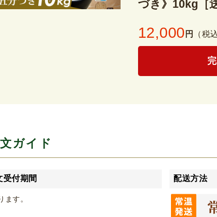
づき》10kg［
12,000
円
（税
文ガイド
文受付期間
配送方法
ります。