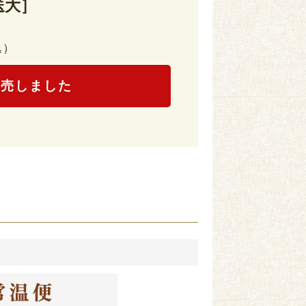
送大］
込）
完売しました