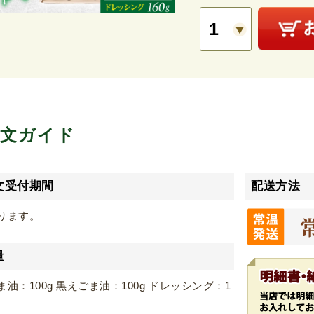
文ガイド
文受付期間
配送方法
ります。
量
油：100g 黒えごま油：100g ドレッシング：1