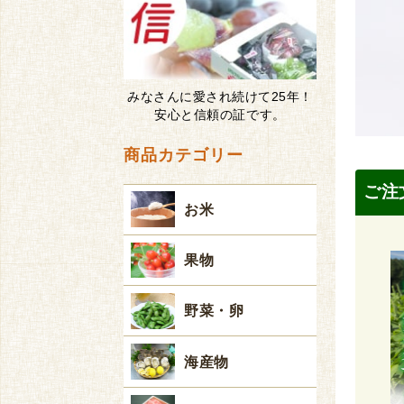
みなさんに愛され続けて25年！
安心と信頼の証です。
商品カテゴリー
ご注
お米
果物
野菜・卵
海産物