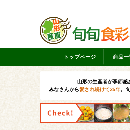
トップページ
商品一
山形の生産者が季節感
みなさんから
愛され続けて25年
。