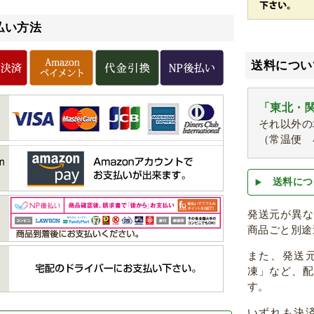
払い方法
送料につい
「東北・関
それ以外の
（常温便 
送料につ
発送元が異
商品ごと別途
また、発送
凍」など、
す。
いずれも決