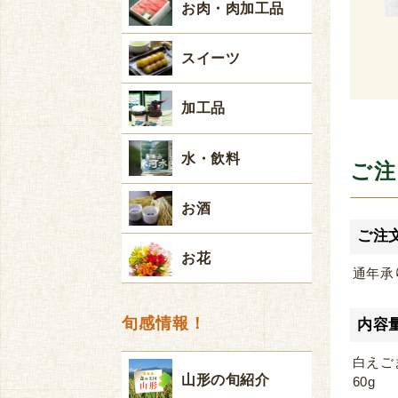
お肉・肉加工品
スイーツ
加工品
水・飲料
ご注
お酒
ご注
お花
通年承
旬感情報！
内容
白えごま
山形の旬紹介
60g