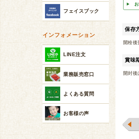
お
フェイスブック
保存
インフォメーション
開栓後
LINE注文
賞味
開封後
業務販売窓口
よくある質問
お客様の声