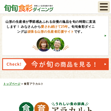
山形の生産者が季節感あふれる自慢の逸品を旬の時期に直送
します！
みなさんから
愛され続けて25年
。旬旬食彩ダイニ
ングは
頑張る山形の生産者応援サイト
です。
トップページ
>
食育アラカルト