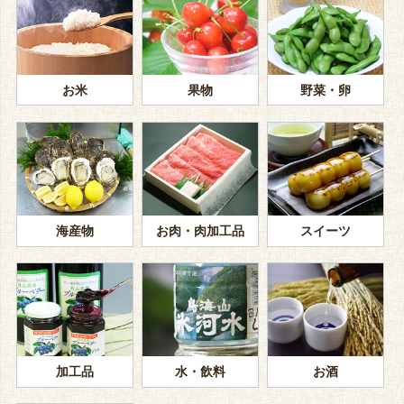
お米
果物
野菜・卵
海産物
お肉・肉加工品
スイーツ
加工品
水・飲料
お酒