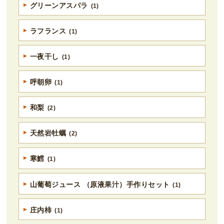
グリーンアスパラ
(1)
ラフランス
(1)
一夜干し
(1)
呼朝卵
(1)
和梨
(2)
天然岩牡蠣
(2)
寒鱈
(1)
山葡萄ジュース （原液果汁）手作りセット
(1)
庄内柿
(1)