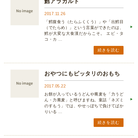
鱈アラカルト
2017.11.26
「鱈腹食う（たらふくくう）」や「出鱈目
（でたらめ）」という言葉ができたのは、
鱈が大変な大食漢だからこそ。 エビ・タ
コ・カ …
続きを読む
おやつにもピッタリのおもち
2017.05.22
お餅が入っているうどんや蕎麦を「力うど
ん・力蕎麦」と呼びますね。童話「ネズミ
のすもう」では、やせっぽちで負けてばか
りいる …
続きを読む