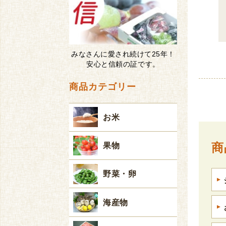
みなさんに愛され続けて25年！
安心と信頼の証です。
商品カテゴリー
お米
商
果物
野菜・卵
海産物