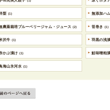
手羽先美人餃子
泳ぐホタ
(1)
洋梨
無添加ハ
(1)
無農薬栽培ブルーベリージャム・ジュース
笹巻き
(2)
(1)
米沢牛
羽黒の浅
(1)
赤かぶ漬け
鮭味噌粕
(1)
鳥海山氷河水
(1)