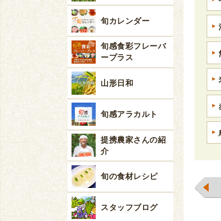
旬カレンダー
旬感食彩フレーバ
ープラス
山形日和
旬感アラカルト
提携農家さんの紹
介
旬の食材レシピ
スタッフブログ