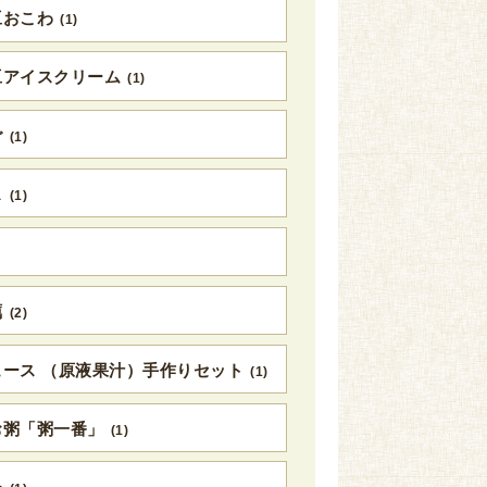
豆おこわ
(1)
豆アイスクリーム
(1)
ご
(1)
ス
(1)
蠣
(2)
ース （原液果汁）手作りセット
(1)
お粥「粥一番」
(1)