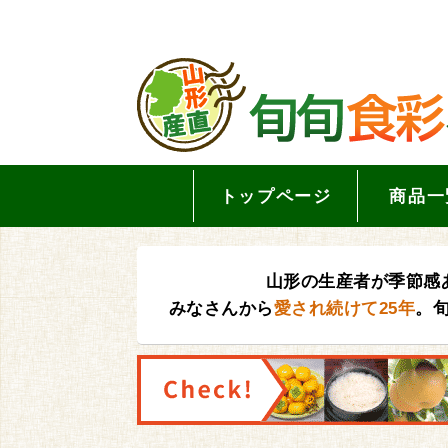
トップページ
商品一
山形の生産者が季節感
みなさんから
愛され続けて25年
。