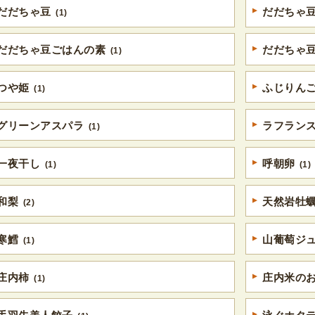
だだちゃ豆
だだちゃ
(1)
だだちゃ豆ごはんの素
だだちゃ
(1)
つや姫
ふじりん
(1)
グリーンアスパラ
ラフラン
(1)
一夜干し
呼朝卵
(1)
(1)
和梨
天然岩牡
(2)
寒鱈
山葡萄ジュ
(1)
庄内柿
庄内米の
(1)