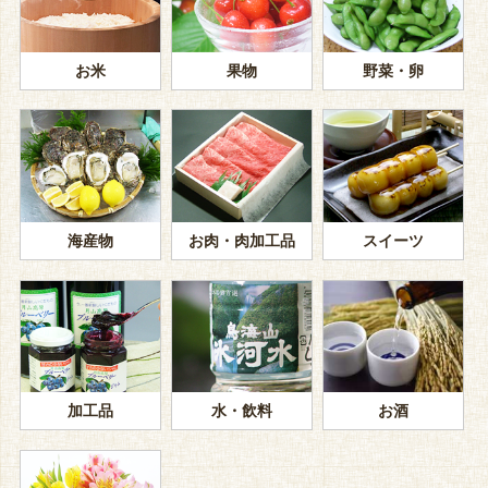
お米
果物
野菜・卵
海産物
お肉・肉加工品
スイーツ
加工品
水・飲料
お酒