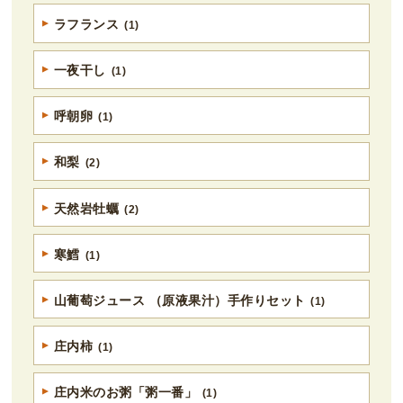
ラフランス
(1)
一夜干し
(1)
呼朝卵
(1)
和梨
(2)
天然岩牡蠣
(2)
寒鱈
(1)
山葡萄ジュース （原液果汁）手作りセット
(1)
庄内柿
(1)
庄内米のお粥「粥一番」
(1)