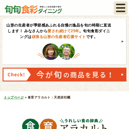
山形の生産者が季節感あふれる自慢の逸品を旬の時期に直送
します！
みなさんから
愛され続けて25年
。旬旬食彩ダイニ
ングは
頑張る山形の生産者応援サイト
です。
トップページ
>
食育アラカルト：天然岩牡蠣