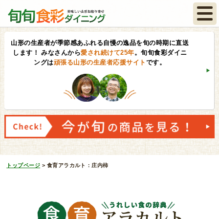
山形の生産者が季節感あふれる自慢の逸品を旬の時期に直送
します！
みなさんから
愛され続けて25年
。旬旬食彩ダイニ
ングは
頑張る山形の生産者応援サイト
です。
トップページ
>
食育アラカルト：庄内柿