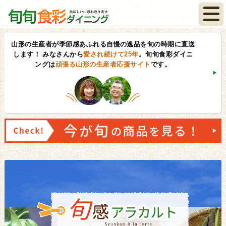
山形の生産者が季節感あふれる自慢の逸品を旬の時期に直送
します！
みなさんから
愛され続けて25年
。旬旬食彩ダイニ
ングは
頑張る山形の生産者応援サイト
です。