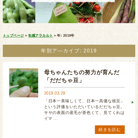
トップページ
>
旬感アラカルト
>
年:
2019年
年別ア―カイブ:
2019
母ちゃんたちの努力が育んだ
「だだちゃ豆」
2019.03.29
「日本一美味しくて、日本一高価な枝豆」
という評価をいただいているだだちゃ豆。
サヤの表面の産毛が茶色くて、見てくれは
イマ …
続きを読む