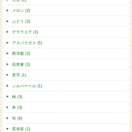
メロン (2)
ぶどう (2)
デラウエア (1)
アスパラガス (5)
西洋梨 (2)
自然薯 (1)
里芋 (1)
シルバーベル (1)
柿 (3)
米 (3)
筍 (6)
昆布茶 (1)