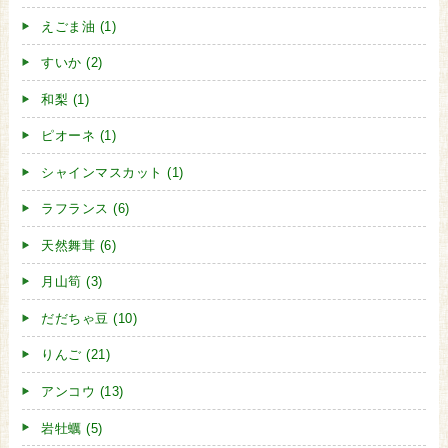
えごま油 (1)
すいか (2)
和梨 (1)
ピオーネ (1)
シャインマスカット (1)
ラフランス (6)
天然舞茸 (6)
月山筍 (3)
だだちゃ豆 (10)
りんご (21)
アンコウ (13)
岩牡蠣 (5)