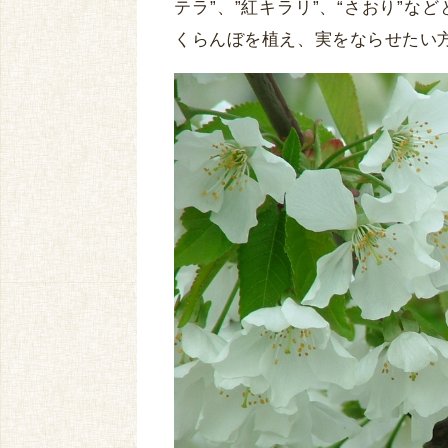
テラ”、”紅キラリ”、“さおり”
くらんぼを植え、実をならせたい