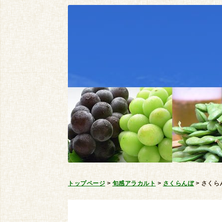
トップページ
>
旬感アラカルト
>
さくらんぼ
>
さくら