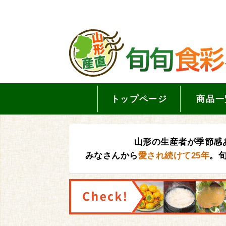
トップページ
商品一
山形の生産者が季節感
みなさんから
愛され続けて25年
。