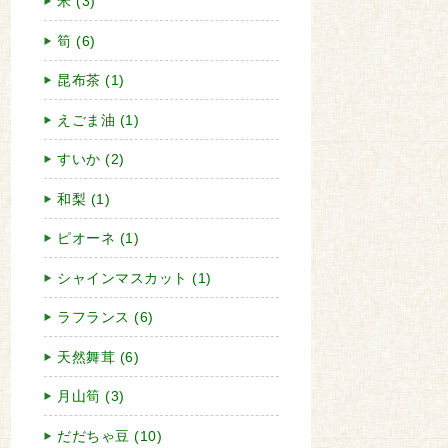
米 (3)
筍 (6)
昆布茶 (1)
えごま油 (1)
すいか (2)
和梨 (1)
ピオーネ (1)
シャインマスカット (1)
ラフランス (6)
天然舞茸 (6)
月山筍 (3)
だだちゃ豆 (10)