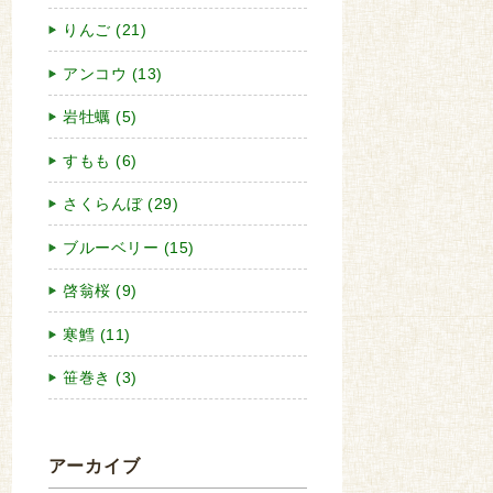
りんご (21)
アンコウ (13)
岩牡蠣 (5)
すもも (6)
さくらんぼ (29)
ブルーベリー (15)
啓翁桜 (9)
寒鱈 (11)
笹巻き (3)
アーカイブ