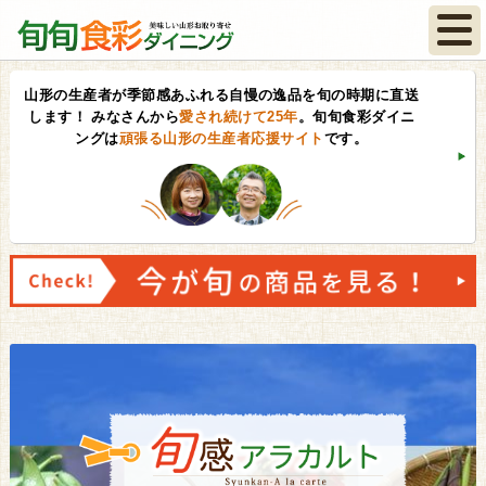
山形の生産者が季節感あふれる自慢の逸品を旬の時期に直送
します！
みなさんから
愛され続けて25年
。旬旬食彩ダイニ
ングは
頑張る山形の生産者応援サイト
です。