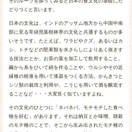
そのルーツを探ってみると日本の食文化の基礎にた
どりつくと言います。
日本の文化は、インドのアッサム地方から中国中南
部に至る常緑照葉樹林帯の文化と共通するものが多
いそうです。たとえば、ワラビやクズ、あるいはカ
シ、トチなどの堅果類を水さらしによりあく抜きす
る技法だとか、お茶の葉を加工して飲用すること。
繭から糸をひいて絹を作ることや、ウルシやその近
縁種の樹液を用いて漆器をつくる方法。かんきつと
シソ類の栽培と利用や、こうじを用いて酒を醸造す
ることなど・・・大変良く似ていますよね。
その文化のひとつに「ネバネバ、モチモチした食べ
物を好む」があります。それは納豆とか味噌、雑穀
のモチ種のことで、そこから生み出されたモチ種の