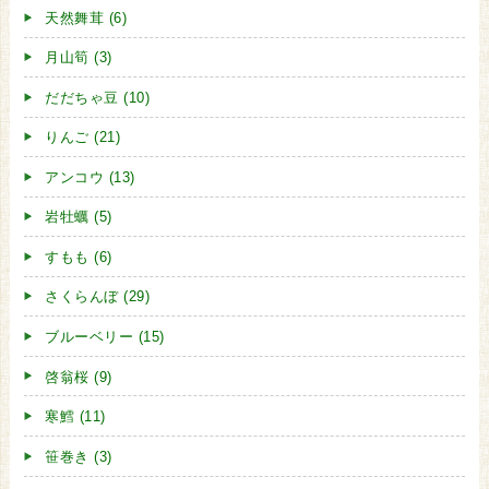
天然舞茸 (6)
月山筍 (3)
だだちゃ豆 (10)
りんご (21)
アンコウ (13)
岩牡蠣 (5)
すもも (6)
さくらんぼ (29)
ブルーベリー (15)
啓翁桜 (9)
寒鱈 (11)
笹巻き (3)