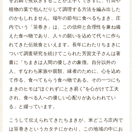
をお鍋で煮炊きすることが上手くできずに、竹筒や
植物の葉で包んだりして調理する方法を編み出した
のかもしれません。端午の節句に食べるちまき、庄
内でいう「笹巻き」は、この信仰と合理性を兼ね備
えた食べ物であり、人々の願いを込めて代々に作ら
れてきた伝統食といえます。長年にわたりちまきに
ついて調査研究を続けてこられた芳賀文子さんは著
書に「ちまきは人間の優しさの象徴。自分以外の
人、すなわち家族や親類、縁者のために、心を込め
て作る、食べてもらう食べ物である。その一つにち
まきのヒモは“ほぐれずにとき易く”を心がけて工夫
され、食べる人への優しい心配りがあらわれてい
る」と綴っています。
こうして伝えられてきたちまきが、米どころ庄内で
は笹巻きというカタチにかわり、この地域の中にお