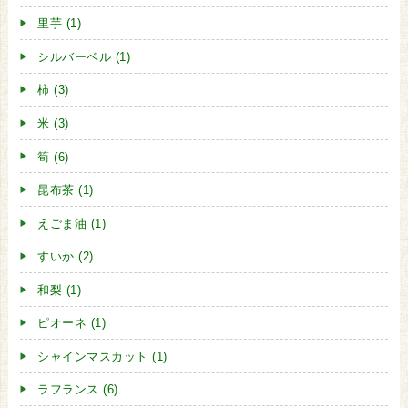
里芋 (1)
シルバーベル (1)
柿 (3)
米 (3)
筍 (6)
昆布茶 (1)
えごま油 (1)
すいか (2)
和梨 (1)
ピオーネ (1)
シャインマスカット (1)
ラフランス (6)