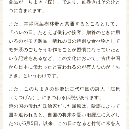
食品が「ちまき（粽）」であり、笹巻きはそのひと
つに含まれます。
また、常緑照葉樹林帯と共通するところとして、
「ハレの日」たとえば儀礼や接客、贈答のときに用
いるのがモチ製品。晴れの日の特別な食べ物として
モチ系のごちそうを作ることが習慣になっていたと
いう記述もあるなど、この文化において、古代中国
から日本に伝わったと言われるのが有力なのが「ち
まき」というわけです。
また、このちまきの起源は古代中国の詩人「屈原
（くつげん）」にまつわる伝説があります。
楚の国の優れた政治家だった屈原は、陰謀によって
国を追われると、自国の将来を憂い汨羅江に入水し
たのが5月5日。以来、この日になると竹筒に米を入