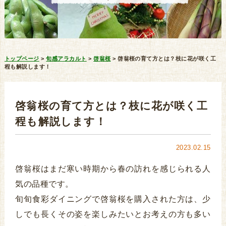
トップページ
>
旬感アラカルト
>
啓翁桜
>
啓翁桜の育て方とは？枝に花が咲く工
程も解説します！
啓翁桜の育て方とは？枝に花が咲く工
程も解説します！
2023.02.15
啓翁桜はまだ寒い時期から春の訪れを感じられる人
気の品種です。
旬旬食彩ダイニングで啓翁桜を購入された方は、少
しでも長くその姿を楽しみたいとお考えの方も多い