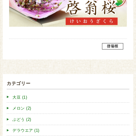
啓翁桜
カテゴリー
大豆 (1)
メロン (2)
ぶどう (2)
デラウエア (1)