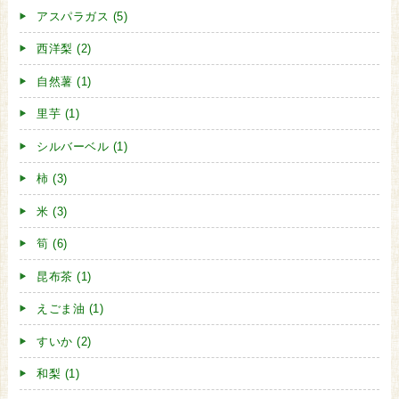
アスパラガス (5)
西洋梨 (2)
自然薯 (1)
里芋 (1)
シルバーベル (1)
柿 (3)
米 (3)
筍 (6)
昆布茶 (1)
えごま油 (1)
すいか (2)
和梨 (1)