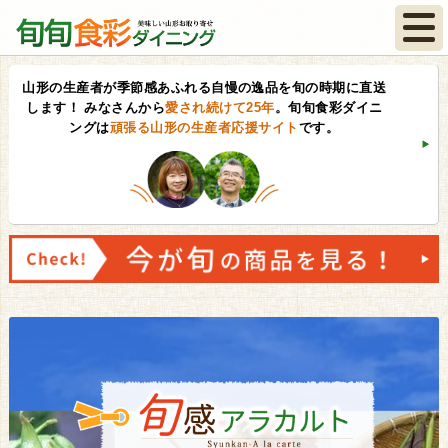
山形の生産者が季節感あふれる自慢の逸品を旬の時期に直送
します！
みなさんから
愛され続けて25年
。旬旬食彩ダイニ
ングは
頑張る山形の生産者応援サイト
です。