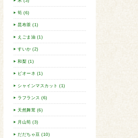
米 (3)
筍 (6)
昆布茶 (1)
えごま油 (1)
すいか (2)
和梨 (1)
ピオーネ (1)
シャインマスカット (1)
ラフランス (6)
天然舞茸 (6)
月山筍 (3)
だだちゃ豆 (10)