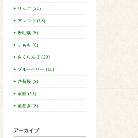
りんご (21)
アンコウ (13)
岩牡蠣 (5)
すもも (6)
さくらんぼ (29)
ブルーベリー (15)
啓翁桜 (9)
寒鱈 (11)
笹巻き (3)
アーカイブ