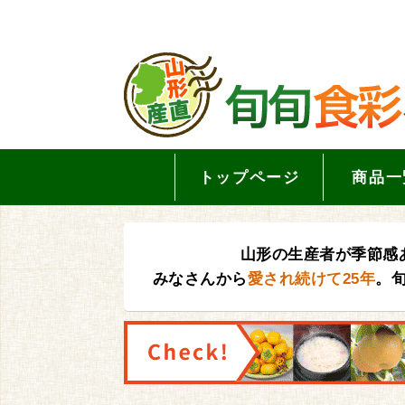
トップページ
商品一
山形の生産者が季節感
みなさんから
愛され続けて25年
。