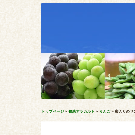
トップページ
>
旬感アラカルト
>
りんご
>
蜜入りのサ