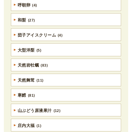
呼朝卵
(4)
和梨
(27)
団子アイスクリーム
(4)
大型洋梨
(5)
天然岩牡蠣
(83)
天然舞茸
(11)
寒鱈
(81)
山ぶどう原液果汁
(12)
庄内大福
(1)