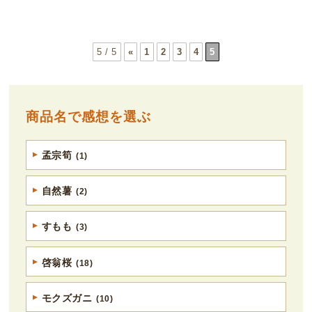
5 / 5
«
1
2
3
4
5
商品名で感想を選ぶ
孟宗筍
(1)
自然薯
(2)
すもも
(3)
啓翁桜
(18)
モクズガニ
(10)