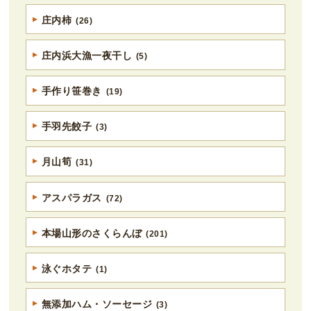
庄内柿
(26)
庄内浜大漁一夜干し
(5)
手作り笹巻き
(19)
手羽先餃子
(3)
月山筍
(31)
アスパラガス
(72)
本場山形のさくらんぼ
(201)
泳ぐホタテ
(1)
無添加ハム・ソーセージ
(3)