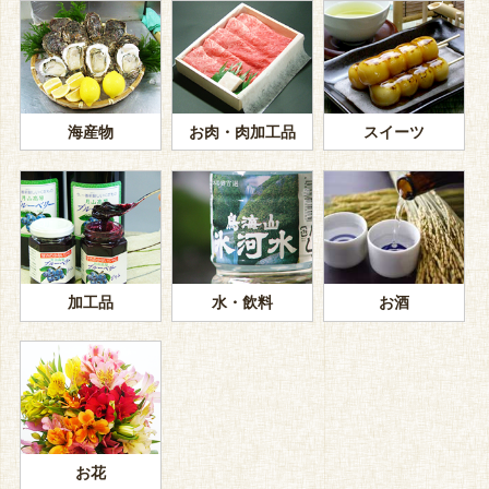
海産物
お肉・肉加工品
スイーツ
加工品
水・飲料
お酒
お花