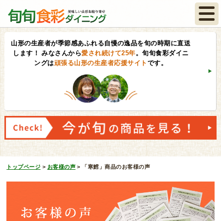
山形の生産者が季節感あふれる自慢の逸品を旬の時期に直送
します！
みなさんから
愛され続けて25年
。旬旬食彩ダイニ
ングは
頑張る山形の生産者応援サイト
です。
トップページ
>
お客様の声
>
「寒鱈」商品のお客様の声