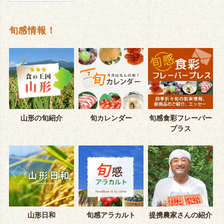
旬感情報！
山形の旬紹介
旬カレンダー
旬感食彩フレーバー
プラス
山形日和
旬感アラカルト
提携農家さんの紹介