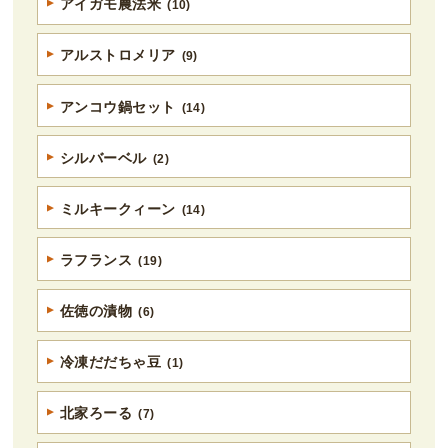
アイガモ農法米
(10)
アルストロメリア
(9)
アンコウ鍋セット
(14)
シルバーベル
(2)
ミルキークィーン
(14)
ラフランス
(19)
佐徳の漬物
(6)
冷凍だだちゃ豆
(1)
北家ろーる
(7)