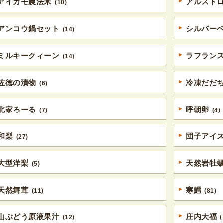
アイガモ農法米
アルスト
(10)
アンコウ鍋セット
シルバー
(14)
ミルキークィーン
ラフラン
(14)
佐徳の漬物
冷凍だだ
(6)
北家ろーる
呼朝卵
(7)
(4)
和梨
団子アイ
(27)
大型洋梨
天然岩牡
(5)
天然舞茸
寒鱈
(11)
(81)
山ぶどう原液果汁
庄内大福
(12)
(