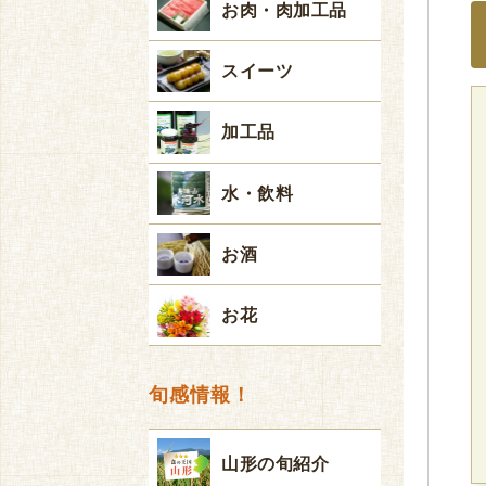
お肉・肉加工品
スイーツ
加工品
水・飲料
お酒
お花
旬感情報！
山形の旬紹介