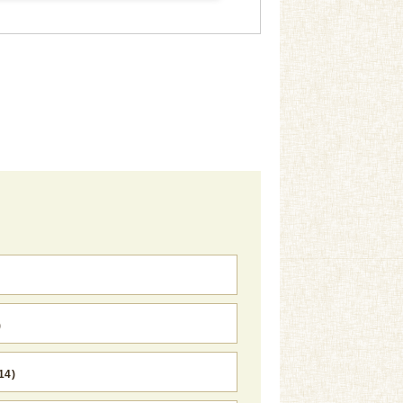
)
14)