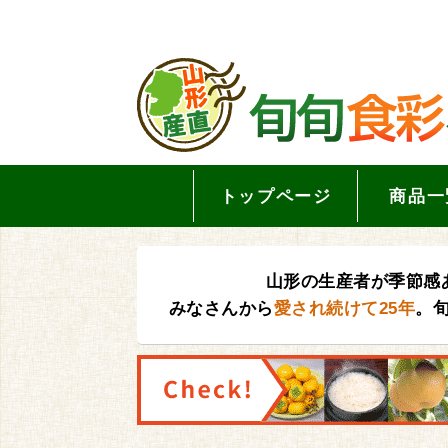
トップページ
商品一
山形の生産者が季節感
みなさんから
愛され続けて25年
。