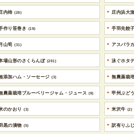
庄内柿
庄内浜大
(26)
手作り笹巻き
手羽先餃
(19)
月山筍
アスパラ
(31)
本場山形のさくらんぼ
泳ぐホタ
(201)
無添加ハム・ソーセージ
無農薬栽
(3)
無農薬栽培ブルーベリージャム・ジュース
甲州ぶど
(9)
米のかおり
米沢牛
(3)
(2)
羽黒の漬物
訳有りふ
(5)