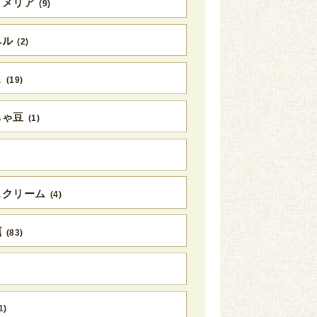
ロメリア
(9)
ベル
(2)
ス
(19)
ちゃ豆
(1)
スクリーム
(4)
蠣
(83)
1)