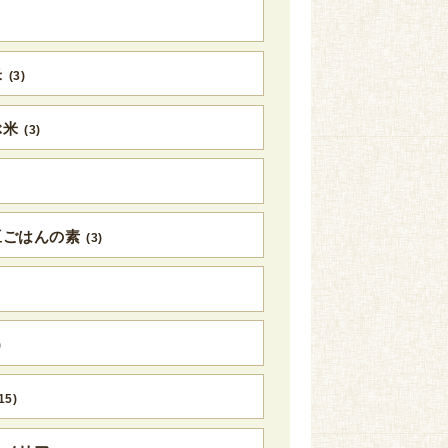
米
(3)
ぶ米
(3)
豆ごはんの素
(3)
)
15)