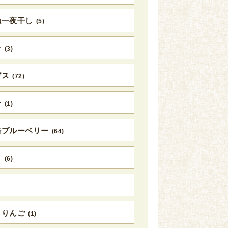
漁一夜干し
(5)
子
(3)
ガス
(72)
テ
(1)
培ブルーベリー
(64)
う
(6)
じりんご
(1)