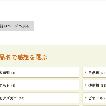
品名で感想を選ぶ
孟宗筍
自然薯
(1)
(2)
すもも
啓翁桜
(3)
(18
モクズガニ
ピオーネ
(10)
(