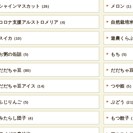
シャインマスカット
メロン
(26)
(1)
コロナ支援アルストロメリア
自然栽培
(4)
スイカ
遊農くら
(10)
お粥の缶詰
もち
(5)
(5)
だだちゃ豆
だだちゃ
(80)
だだちゃ豆アイス
つや姫
(14)
(5)
ふじりんご
ぶどう
(5)
(21
みたらし団子
もつ餃子
(4)
(