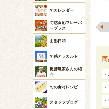
旬カレンダー
旬感食彩フレーバ
ープラス
山形日和
旬感アラカルト
商
提携農家さんの紹
介
旬の食材レシピ
スタッフブログ