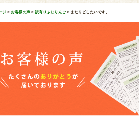
ージ
>
お客様の声
>
訳有りふじりんご
>
またリピしたいです。