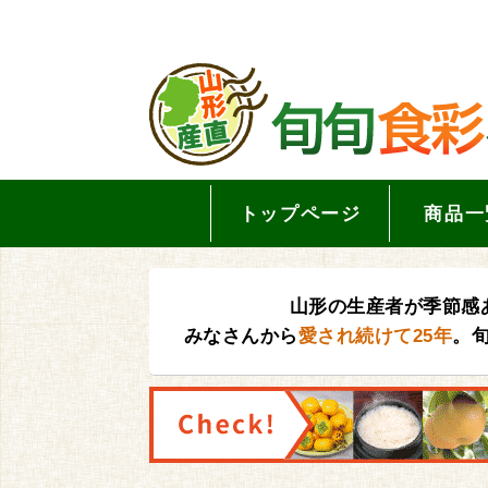
トップページ
商品一
山形の生産者が季節感
みなさんから
愛され続けて25年
。