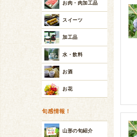
お肉・肉加工品
スイーツ
加工品
水・飲料
お酒
お花
旬感情報！
山形の旬紹介