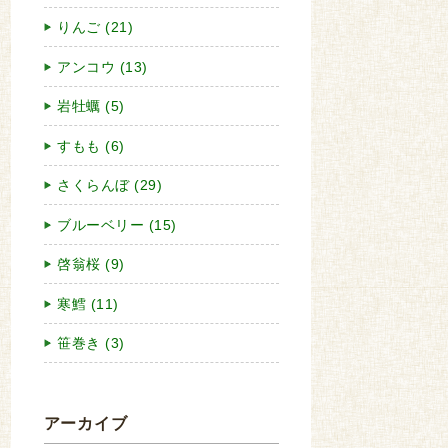
りんご (21)
アンコウ (13)
岩牡蠣 (5)
すもも (6)
さくらんぼ (29)
ブルーベリー (15)
啓翁桜 (9)
寒鱈 (11)
笹巻き (3)
アーカイブ