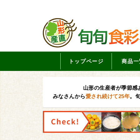
トップページ
商品一
山形の生産者が季節感
みなさんから
愛され続けて25年
。