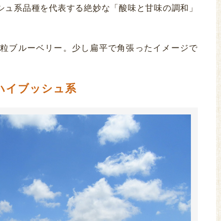
シュ系品種を代表する絶妙な「酸味と甘味の調和」
粒ブルーベリー。少し扁平で角張ったイメージで
ハイブッシュ系