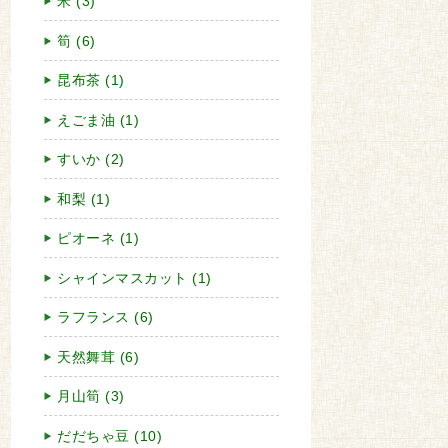
米 (3)
筍 (6)
昆布茶 (1)
えごま油 (1)
すいか (2)
和梨 (1)
ピオーネ (1)
シャインマスカット (1)
ラフランス (6)
天然舞茸 (6)
月山筍 (3)
だだちゃ豆 (10)