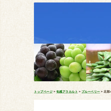
トップページ
>
旬感アラカルト
>
ブルーベリー
>
北部