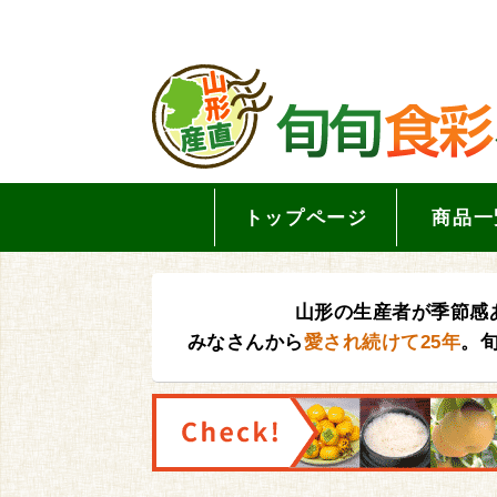
トップページ
商品一
山形の生産者が季節感
みなさんから
愛され続けて25年
。