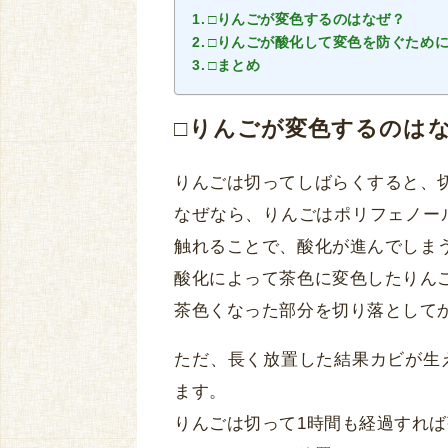
□りんごが変色するのはなぜ？
□りんごが酸化して変色を防ぐため
□まとめ
□りんごが変色するのは
りんごは切ってしばらくすると、
なぜなら、りんごはポリフェノー
触れることで、酸化が進んでしま
酸化によって茶色に変色したりん
茶色くなった部分を切り落として
ただ、長く放置した結果カビが生
ます。
りんごは切って1時間も経過すれ