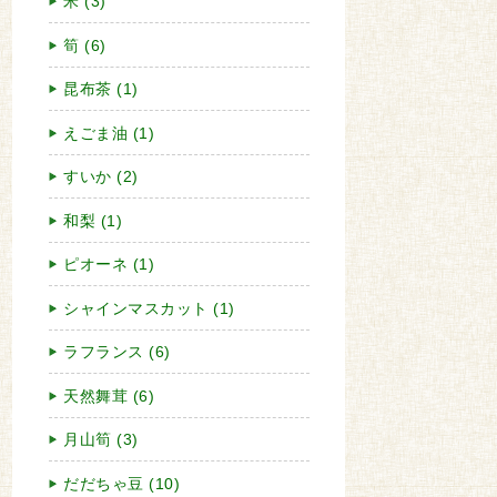
米 (3)
筍 (6)
昆布茶 (1)
えごま油 (1)
すいか (2)
和梨 (1)
ピオーネ (1)
シャインマスカット (1)
ラフランス (6)
天然舞茸 (6)
月山筍 (3)
だだちゃ豆 (10)