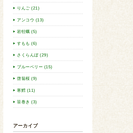
りんご (21)
アンコウ (13)
岩牡蠣 (5)
すもも (6)
さくらんぼ (29)
ブルーベリー (15)
啓翁桜 (9)
寒鱈 (11)
笹巻き (3)
アーカイブ