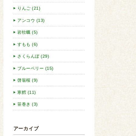
りんご (21)
アンコウ (13)
岩牡蠣 (5)
すもも (6)
さくらんぼ (29)
ブルーベリー (15)
啓翁桜 (9)
寒鱈 (11)
笹巻き (3)
アーカイブ