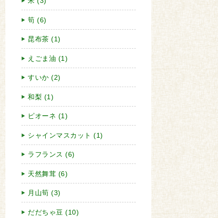
米 (3)
筍 (6)
昆布茶 (1)
えごま油 (1)
すいか (2)
和梨 (1)
ピオーネ (1)
シャインマスカット (1)
ラフランス (6)
天然舞茸 (6)
月山筍 (3)
だだちゃ豆 (10)