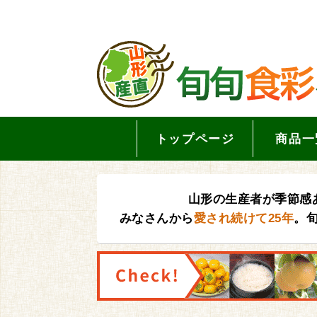
トップページ
商品一
山形の生産者が季節感
みなさんから
愛され続けて25年
。