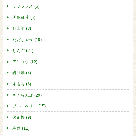
ラフランス (6)
天然舞茸 (6)
月山筍 (3)
だだちゃ豆 (10)
りんご (21)
アンコウ (13)
岩牡蠣 (5)
すもも (6)
さくらんぼ (29)
ブルーベリー (15)
啓翁桜 (9)
寒鱈 (11)