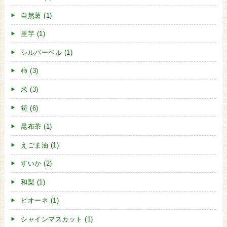
自然薯 (1)
里芋 (1)
シルバーベル (1)
柿 (3)
米 (3)
筍 (6)
昆布茶 (1)
えごま油 (1)
すいか (2)
和梨 (1)
ピオーネ (1)
シャインマスカット (1)