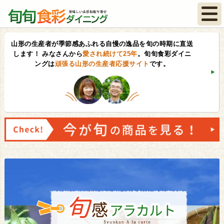
山形の生産者が季節感あふれる自慢の逸品を旬の時期に直送
します！
みなさんから
愛され続けて25年
。旬旬食彩ダイニ
ングは
頑張る山形の生産者応援サイト
です。