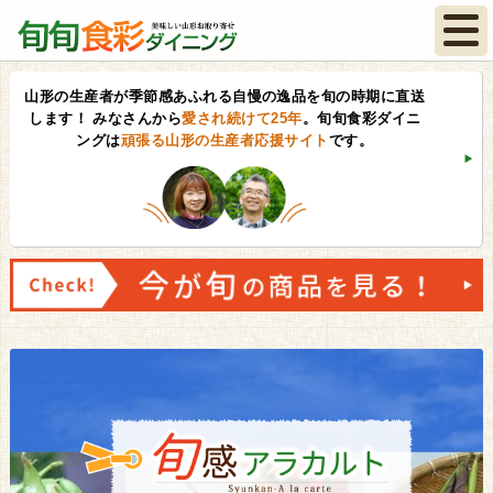
山形の生産者が季節感あふれる自慢の逸品を旬の時期に直送
します！
みなさんから
愛され続けて25年
。旬旬食彩ダイニ
ングは
頑張る山形の生産者応援サイト
です。