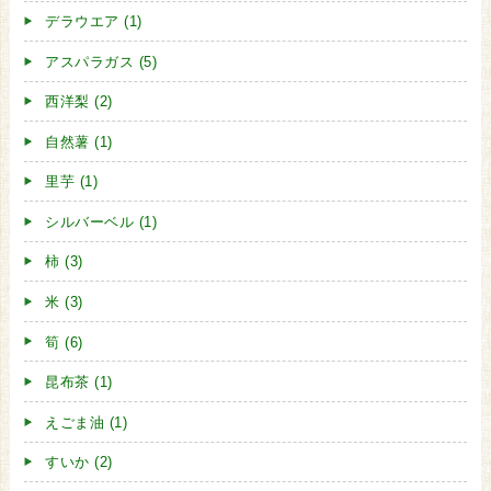
デラウエア (1)
アスパラガス (5)
西洋梨 (2)
自然薯 (1)
里芋 (1)
シルバーベル (1)
柿 (3)
米 (3)
筍 (6)
昆布茶 (1)
えごま油 (1)
すいか (2)