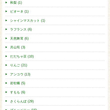
和梨 (1)
ピオーネ (1)
シャインマスカット (1)
ラフランス (6)
天然舞茸 (6)
月山筍 (3)
だだちゃ豆 (10)
りんご (21)
アンコウ (13)
岩牡蠣 (5)
すもも (6)
さくらんぼ (29)