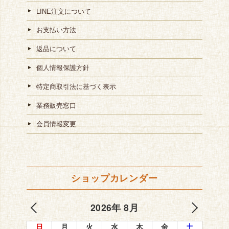
LINE注文について
お支払い方法
返品について
個人情報保護方針
特定商取引法に基づく表示
業務販売窓口
会員情報変更
ショップカレンダー
2026年 8月
日
月
火
水
木
金
土