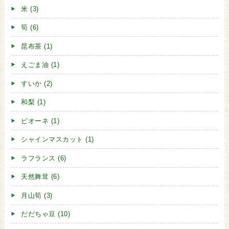
米 (3)
筍 (6)
昆布茶 (1)
えごま油 (1)
すいか (2)
和梨 (1)
ピオーネ (1)
シャインマスカット (1)
ラフランス (6)
天然舞茸 (6)
月山筍 (3)
だだちゃ豆 (10)