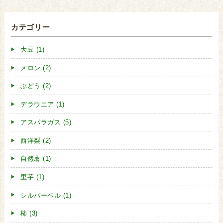
カテゴリー
大豆 (1)
メロン (2)
ぶどう (2)
デラウエア (1)
アスパラガス (5)
西洋梨 (2)
自然薯 (1)
里芋 (1)
シルバーベル (1)
柿 (3)