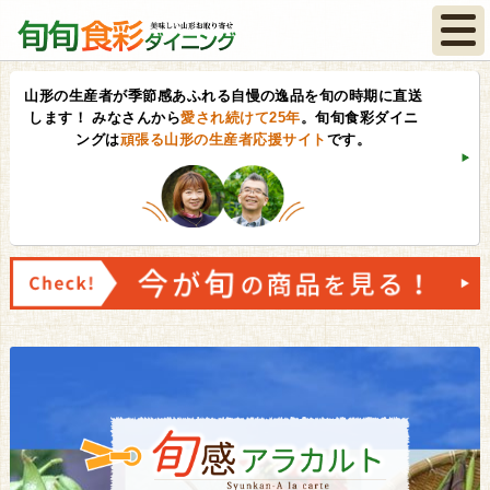
山形の生産者が季節感あふれる自慢の逸品を旬の時期に直送
します！
みなさんから
愛され続けて25年
。旬旬食彩ダイニ
ングは
頑張る山形の生産者応援サイト
です。