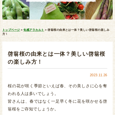
トップページ
>
旬感アラカルト
>
啓翁桜の由来とは一体？美しい啓翁桜の楽しみ
方！
啓翁桜の由来とは一体？美しい啓翁桜
の楽しみ方！
2023.11.26
桜の花が咲く季節といえば春、その美しさに心を奪
われる人は多いでしょう。
皆さんは、春ではなく一足早く冬に花を咲かせる啓
翁桜をご存知でしょうか。