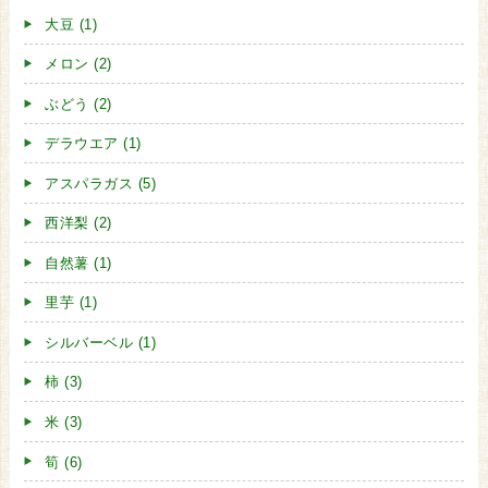
大豆 (1)
メロン (2)
ぶどう (2)
デラウエア (1)
アスパラガス (5)
西洋梨 (2)
自然薯 (1)
里芋 (1)
シルバーベル (1)
柿 (3)
米 (3)
筍 (6)