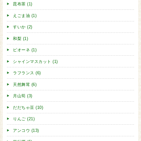
昆布茶 (1)
えごま油 (1)
すいか (2)
和梨 (1)
ピオーネ (1)
シャインマスカット (1)
ラフランス (6)
天然舞茸 (6)
月山筍 (3)
だだちゃ豆 (10)
りんご (21)
アンコウ (13)