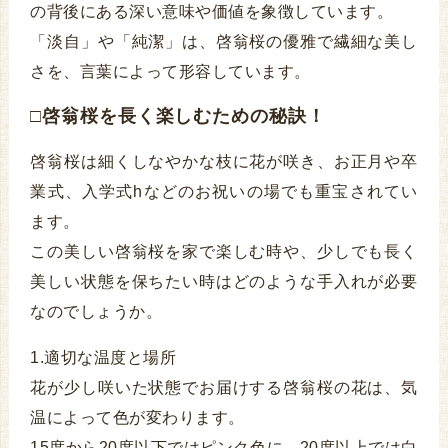
の背後にある深い意味や価値を象徴しています。
「淡自」や「純潔」は、啓翁桜の優雅で繊細な美し
さを、言葉によって形容しています。
□啓翁桜を長く楽しむための秘訣！
啓翁桜は細くしなやかな枝に花が咲き、お正月や卒
業式、入学式hなどのお祝いの場でも重宝されてい
ます。
この美しい啓翁桜を家で楽しむ時や、少しでも長く
美しい状態を保ちたい時はどのような手入れが必要
なのでしょうか。
1.適切な温度と場所
花が少し咲いた状態でお届けする啓翁桜の花は、気
温によって色が変わります。
15度から20度以下ではピンク色に、20度以上では白