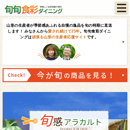
山形の生産者が季節感あふれる自慢の逸品を旬の時期に直送
します！
みなさんから
愛され続けて25年
。旬旬食彩ダイニ
ングは
頑張る山形の生産者応援サイト
です。