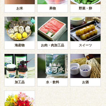
お米
果物
野菜・卵
海産物
お肉・肉加工品
スイーツ
加工品
水・飲料
お酒