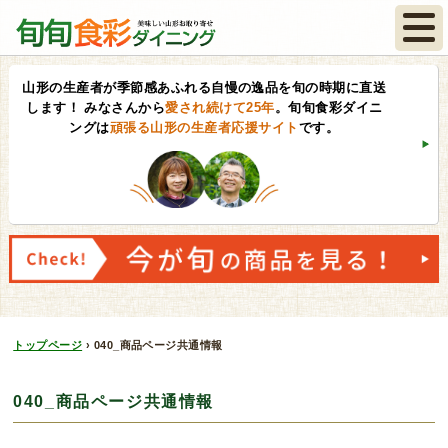
山形の生産者が季節感あふれる自慢の逸品を旬の時期に直送
します！
みなさんから
愛され続けて25年
。旬旬食彩ダイニ
ングは
頑張る山形の生産者応援サイト
です。
トップページ
›
040_商品ページ共通情報
040_商品ページ共通情報