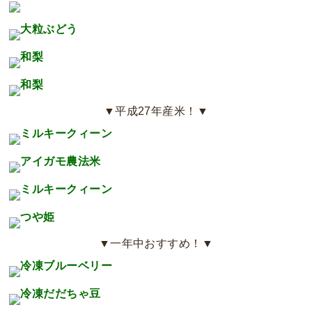
▼平成27年産米！▼
▼一年中おすすめ！▼