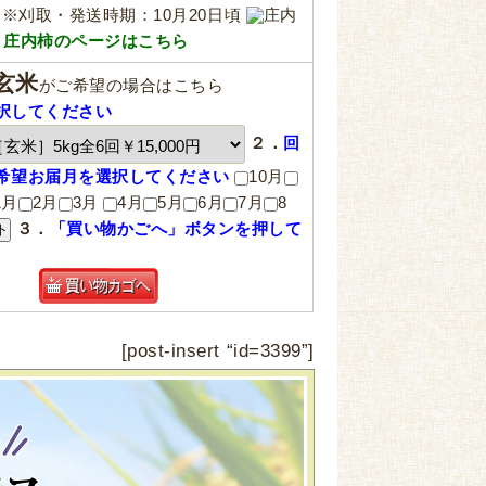
※刈取・発送時期：10月20日頃
庄内
）
庄内柿のページはこちら
玄米
がご希望の場合はこちら
択してください
２．
回
希望お届月を選択してください
10月
1月
2月
3月
4月
5月
6月
7月
8
３．
「買い物かごへ」ボタンを押して
[post-insert “id=3399”]