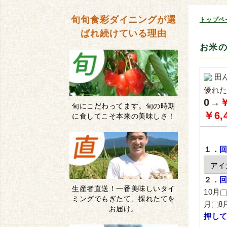
旬旬食彩ダイニングが
選
トップペ
ばれ続けている理由
お米
田
優れ
0→
￥
旬にこだわってます。旬の時期
￥6,
に食してこそ本来の美味しさ！
１．
２．
生産者直送！一番美味しいタイ
10月
ミングでもぎたて、採れたてを
月
8
お届け。
押し