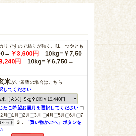
ヒカリですので粘りが強く、味、つやとも
00→
￥3,600円
10kg=￥7,50
3,240円
10kg=￥6,750→
玄米
がご希望の場合はこちら
択してください
じたご希望お届月を選択してください
12月
1月
2月
3月
4月
5月
6月
7
３．
「買い物かごへ」ボタンを
い