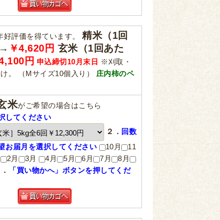
精米（1回
年好評価を得ています。
0→
￥4,620円
玄米（1回あた
4,100円
申込締切10月末日
※刈取・
届け。 （Mサイズ10個入り）
庄内柿のペ
玄米
がご希望の場合はこちら
択してください
２．
回数
望お届月を選択してください
10月
11
月
2月
3月
4月
5月
6月
7月
8月
３．
「買い物かへ」ボタンを押してくだ