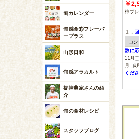
￥2,
柿プ
旬カレンダー
旬感食彩フレーバ
１．
ープラス
数に
山形日和
11月
月
9
旬感アラカルト
くだ
提携農家さんの紹
介
旬の食材レシピ
スタッフブログ