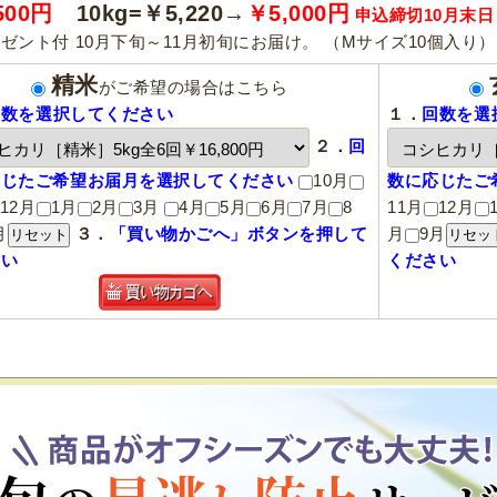
500円
10kg=￥5,220→
￥5,000円
申込締切10月末日
レゼント付
10月下旬～11月初旬にお届け。 （Mサイズ10個入り
精米
がご希望の場合はこちら
回数を選択してください
１．
回数を選
２．
回
応じたご希望お届月を選択してください
10月
数に応じたご
12月
1月
2月
3月
4月
5月
6月
7月
8
11月
12月
月
３．
「買い物かごへ」ボタンを押して
月
9月
さい
ください