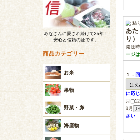
粘
あた
みなさんに愛され続けて25年！
り）：
安心と信頼の証です。
発送時
商品カテゴリー
ージ
お米
１．
果物
に応
月
1
野菜・卵
9月
さい
海産物