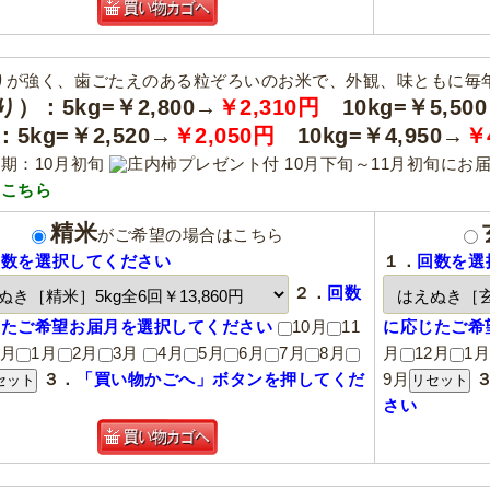
りが強く、歯ごたえのある粒ぞろいのお米で、外観、味ともに毎
り）：5kg=￥2,800→
￥2,310円
10kg=￥5,50
5kg=￥2,520→
￥2,050円
10kg=￥4,950→
￥
期：10月初旬
庄内柿プレゼント付
10月下旬～11月初旬にお
はこちら
精米
がご希望の場合はこちら
回数を選択してください
１．
回数を選
２．
回数
じたご希望お届月を選択してください
10月
11
に応じたご希
2月
1月
2月
3月
4月
5月
6月
7月
8月
月
12月
1
３．
「買い物かごへ」ボタンを押してくだ
9月
さい