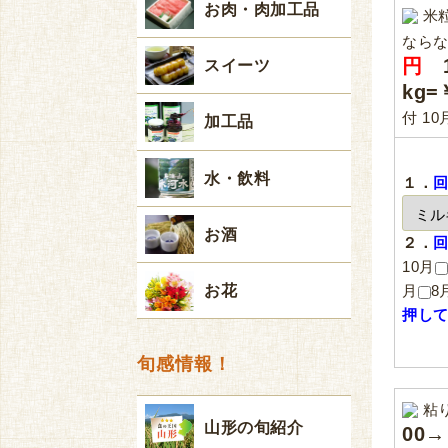
お肉・肉加工品
米
なら
円
1
スイーツ
kg=
付
10
加工品
水・飲料
１．
お酒
２．
10月
お花
月
8
押し
旬感情報！
粘
山形の旬紹介
00→