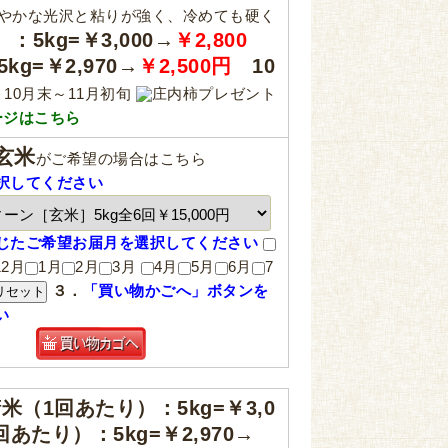
やかな光沢と粘りが強く、冷めても硬く
5kg=￥3,000→
￥2,800
g=￥2,970→
￥2,500円
10
10月末～11月初旬
庄内柿プレゼント
ージはこちら
玄米
がご希望の場合はこちら
択してください
じたご希望お届月を選択してください
12月
1月
2月
3月
4月
5月
6月
7
３．
「買い物かごへ」ボタンを
い
米（1回あたり）：5kg=￥3,0
あたり）：5kg=￥2,970→