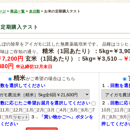
ージ
>
商品一覧
>
未分類
>
お米の定期購入テスト
の定期購入テスト
んぼの除草をアイガモに託した
無農薬栽培米
です。 品種はコシ
精米（1回あたり）：5kg=￥3,9
た味はご存知の通り。
7,200円
玄米（1回あたり）：5kg=￥3,510→
￥
480円
申込締切12月末日
精米
がご希望の場合はこちら
回数を選択してください
１．
回数を選
回数に応じたご希望お届月を選択してください
２．
回数に応
11月
12月
1月
2月
3月
4月
5月
6月
7
10月
11月
月
9月
３．
「買い物かごへ」ボタンを
月
8月
9月
てください
押してくださ