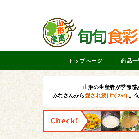
トップページ
商品一
山形の生産者が季節感
みなさんから
愛され続けて25年
。