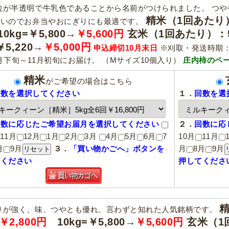
粒が半透明で牛乳色であることから名前がつけられました。 つや
精米（1回あたり）：
ないのでお弁当やおにぎりにも最適です。
0kg=￥5,800→
￥5,600円
玄米（1回あたり）：5k
￥5,220→
￥5,000円
申込締切10月末日
※刈取・発送時期：
月下旬～11月初旬にお届け。 （Mサイズ10個入り）
庄内柿のペ
精米
がご希望の場合はこちら
回数を選択してください
１．
回数を選
回数に応じたご希望お届月を選択してください
２．
回数に応
11月
12月
1月
2月
3月
4月
5月
6月
7
10月
11月
月
9月
３．
「買い物かごへ」ボタンを
月
8月
9月
てください
押してくださ
精
りが強く、味、つやとも優れ、言わずと知れた人気銘柄です。
￥2,800円
10kg=￥5,800→
￥5,600円
玄米（1回