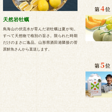
4
第
位
天然岩牡蠣
鳥海山の伏流水が育んだ岩牡蠣は夏が旬。
すべて天然物で格別の旨さ。限られた時期
だけのまさに逸品。山形県酒田港隣接の菅
原鮮魚さんから直送します。
5
第
位