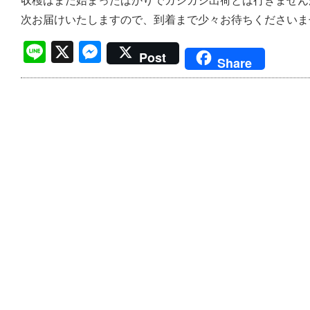
収穫はまだ始まったばかりでガシガシ出荷とは行きません
次お届けいたしますので、到着まで少々お待ちくださいま
Line
X
Messenger
Post
Share