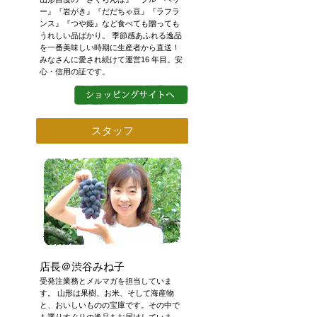
ー』『岩がき』『だだちゃ豆』『ラフラ
ンス』『つや姫』など食べても贈っても
うれしい品ばかり。 季節感あふれる逸品
を一番美味しい時期に生産者から直送！
みなさんに愛され続けて運営16 年目。安
心・信用の証です。
スタッフ
店長＠渋谷みね子
受発注業務とメルマガを担当していま
す。 山形は果樹、お米、そして海産物
と、おいしいものの宝庫です。その中で