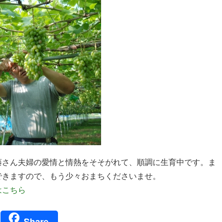
藤さん夫婦の愛情と情熱をそそがれて、順調に生育中です。ま
できますので、もう少々おまちくださいませ。
はこちら
ger
Share