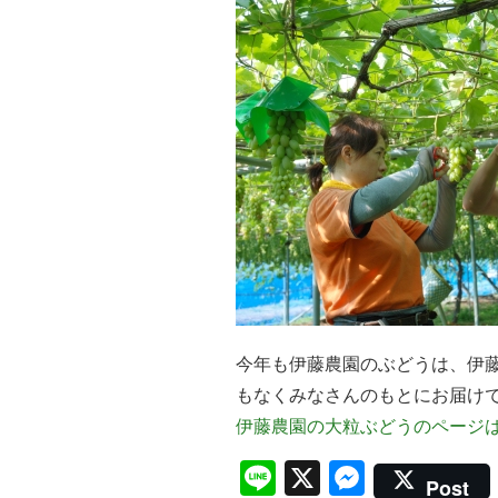
今年も伊藤農園のぶどうは、伊
もなくみなさんのもとにお届け
伊藤農園の大粒ぶどうのページ
Line
X
Messen
Post