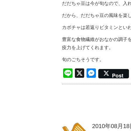
だだちゃ豆は今が旬なので、入
だから、だだちゃ豆の風味を楽
カボチャは若返りビタミンとい
豊富な食物繊維がおなかの調子
疫力を上げてくれます。
旬のごちそうです。
Line
X
Messen
Post
2010年08月1