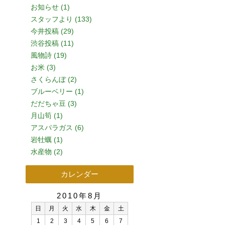
お知らせ (1)
スタッフより (133)
今井投稿 (29)
渋谷投稿 (11)
風物詩 (19)
お米 (3)
さくらんぼ (2)
ブルーベリー (1)
だだちゃ豆 (3)
月山筍 (1)
アスパラガス (6)
岩牡蠣 (1)
水産物 (2)
カレンダー
2010年8月
日
月
火
水
木
金
土
1
2
3
4
5
6
7