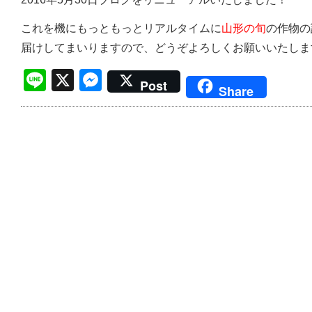
これを機にもっともっとリアルタイムに
山形の旬
の作物の
届けしてまいりますので、どうぞよろしくお願いいたしま
Line
X
Messenger
Post
Share