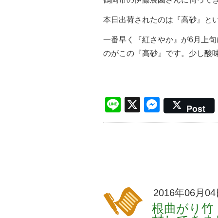
本日出荷されたのは『高砂』と
一番早く『紅さやか』が6月上旬
のがこの『高砂』です。少し酸
Line
X
Messen
Post
2016年06月0
根曲がり竹