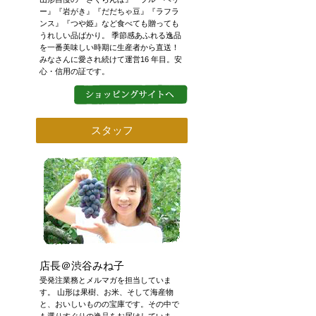
ー』『岩がき』『だだちゃ豆』『ラフラ
ンス』『つや姫』など食べても贈っても
うれしい品ばかり。 季節感あふれる逸品
を一番美味しい時期に生産者から直送！
みなさんに愛され続けて運営16 年目。安
心・信用の証です。
スタッフ
店長＠渋谷みね子
受発注業務とメルマガを担当していま
す。 山形は果樹、お米、そして海産物
と、おいしいものの宝庫です。その中で