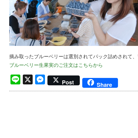
摘み取ったブルーベリーは選別されてパック詰めされて、
ブルーベリー生果実のご注文はこちらから
Line
X
Messenger
Post
Share