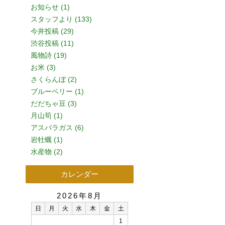
お知らせ (1)
スタッフより (133)
今井投稿 (29)
渋谷投稿 (11)
風物詩 (19)
お米 (3)
さくらんぼ (2)
ブルーベリー (1)
だだちゃ豆 (3)
月山筍 (1)
アスパラガス (6)
岩牡蠣 (1)
水産物 (2)
カレンダー
2026年8月
日
月
火
水
木
金
土
1