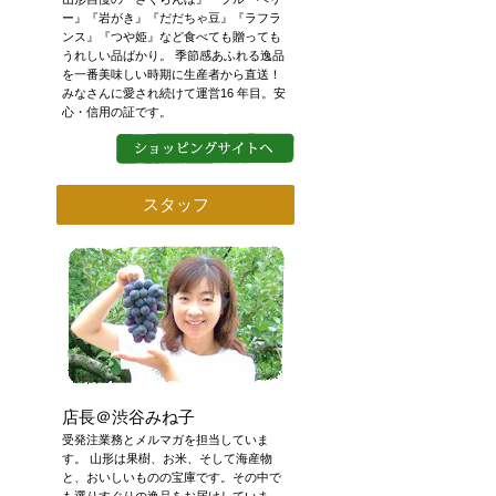
ー』『岩がき』『だだちゃ豆』『ラフラ
ンス』『つや姫』など食べても贈っても
うれしい品ばかり。 季節感あふれる逸品
を一番美味しい時期に生産者から直送！
みなさんに愛され続けて運営16 年目。安
心・信用の証です。
スタッフ
店長＠渋谷みね子
受発注業務とメルマガを担当していま
す。 山形は果樹、お米、そして海産物
と、おいしいものの宝庫です。その中で