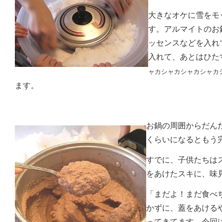
大きなオケに雪をモ
す。アルマイトのお
ッセンス
などを入れ
入れて、あとはひ
ャカシャカシャカシャカ
ます。
お鍋の周囲からだん
くらいになるともう
すでに、子供たちは
をあけたスキに、味
「まだよ！まだ食べ
かずに、蓋をあける
ってきてます。今回