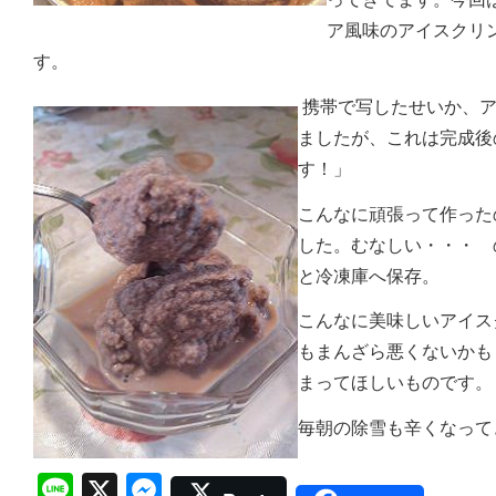
ア風味のアイスクリ
す
携帯で写したせいか、ア
ましたが、これは完成後
す！」
こんなに頑張って作った
した。むなしい・・・ 
と冷凍庫へ保存。
こんなに美味しいアイス
もまんざら悪くないかも
まってほしいものです。
毎朝の除雪も辛くなって
Line
X
Messenger