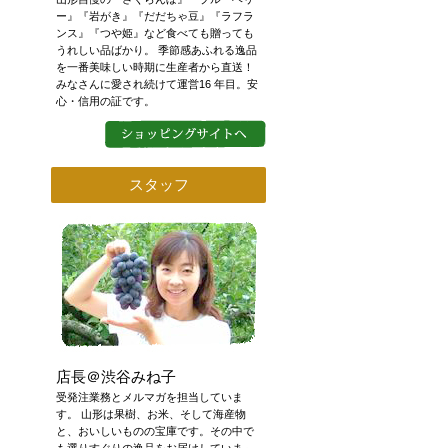
ー』『岩がき』『だだちゃ豆』『ラフラ
ンス』『つや姫』など食べても贈っても
うれしい品ばかり。 季節感あふれる逸品
を一番美味しい時期に生産者から直送！
みなさんに愛され続けて運営16 年目。安
心・信用の証です。
スタッフ
店長＠渋谷みね子
受発注業務とメルマガを担当していま
す。 山形は果樹、お米、そして海産物
と、おいしいものの宝庫です。その中で