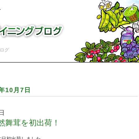
ログ
日
3年10月7日
7日
然舞茸を初出荷！
本日初出荷しました。