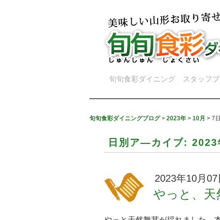
旬旬食彩ダイニング スタッフブ
旬旬食彩ダイニングブログ
>
2023年
>
10月
>
7
日別ア―カイブ:
202
2023年10月0
やっと、天
やっと天然舞茸が採れました。