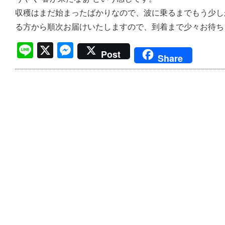
収穫はまだ始まったばかりなので、波に乗るまでもう少し
る方から順次お届けいたしますので、到着まで少々お待ち
Line
X
Messenger
Post
Share